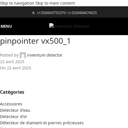
Skip to navigation
Skip to main content
&
(+33)0643752370
/
(+32)0484676625
MENU
pinpointer vx500_1
Posted by
inventum detector
22 avril 2025
On 22 avril 2025
Catégories
Accessoires
Detecteur d'eau
Detecteur d'or
Détecteur de diamant et pierres précieuses