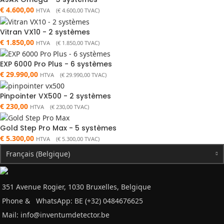
€
4.600,00
HTVA (
€
4.600,00
TVAC)
Vitran VX10 - 2 systèmes
€
1.850,00
HTVA (
€
1.850,00
TVAC)
EXP 6000 Pro Plus - 6 systèmes
€
29.990,00
HTVA (
€
29.990,00
TVAC)
Pinpointer VX500 - 2 systèmes
€
230,00
HTVA (
€
230,00
TVAC)
Gold Step Pro Max - 5 systèmes
€
5.300,00
HTVA (
€
5.300,00
TVAC)
Français (Belgique)
351 Avenue Rogier, 1030 Bruxelles, Belgique
Phone &
WhatsApp: BE (+32) 0484676625
Mail:
info@inventumdetector.be