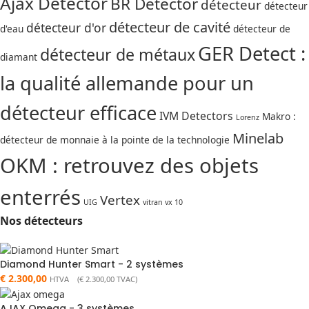
Ajax Detector
BR Detector
détecteur
détecteur
détecteur de cavité
détecteur d'or
d'eau
détecteur de
GER Detect :
détecteur de métaux
diamant
la qualité allemande pour un
détecteur efficace
IVM Detectors
Makro :
Lorenz
Minelab
détecteur de monnaie à la pointe de la technologie
OKM : retrouvez des objets
enterrés
Vertex
UIG
vitran vx 10
Nos détecteurs
Diamond Hunter Smart - 2 systèmes
€
2.300,00
HTVA (
€
2.300,00
TVAC)
AJAX Omega - 3 systèmes