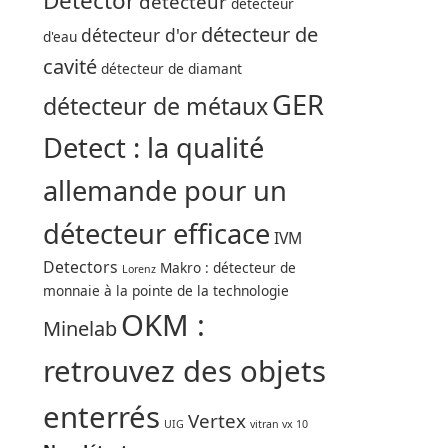
Detector
détecteur
détecteur
détecteur de
détecteur d'or
d'eau
cavité
détecteur de diamant
GER
détecteur de métaux
Detect : la qualité
allemande pour un
détecteur efficace
IVM
Detectors
Makro : détecteur de
Lorenz
monnaie à la pointe de la technologie
OKM :
Minelab
retrouvez des objets
enterrés
Vertex
UIG
vitran vx 10