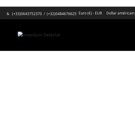
Euro (€) - EUR
Dollar américain
&
(+33)0643752370
/
(+32)0484676625