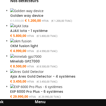
Nos détecteurs
Golden way device
€
1.200,00
€
1.550,00
HTVA (
€
1.200,00
TVAC)
AJAX Iota - 1 système
€
5.800,00
HTVA (
€
5.800,00
TVAC)
OKM fusion light
€
4.990,00
HTVA (
€
4.990,00
TVAC)
Minelab GPZ7000
€
8.500,00
HTVA (
€
8.500,00
TVAC)
Ajax Ares Gold Detector - 4 systèmes
€
3.450,00
HTVA (
€
3.450,00
TVAC)
EXP 6000 Pro Plus - 6 systèmes
€
29.990,00
HTVA (
€
29.990,00
TVAC)
ok
Menu