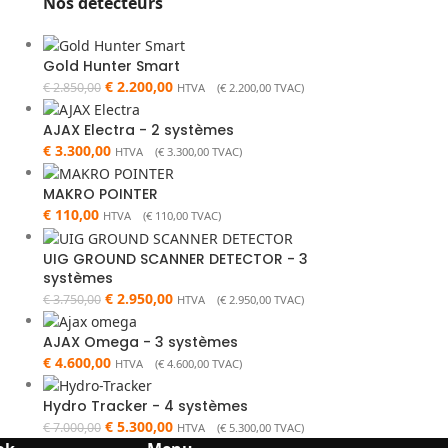
Nos détecteurs
Gold Hunter Smart
€
2.200,00
€
2.850,00
HTVA (
€
2.200,00
TVAC)
AJAX Electra - 2 systèmes
€
3.300,00
HTVA (
€
3.300,00
TVAC)
MAKRO POINTER
€
110,00
HTVA (
€
110,00
TVAC)
UIG GROUND SCANNER DETECTOR - 3
systèmes
€
2.950,00
€
3.750,00
HTVA (
€
2.950,00
TVAC)
AJAX Omega - 3 systèmes
€
4.600,00
HTVA (
€
4.600,00
TVAC)
Hydro Tracker - 4 systèmes
€
5.300,00
€
7.000,00
HTVA (
€
5.300,00
TVAC)