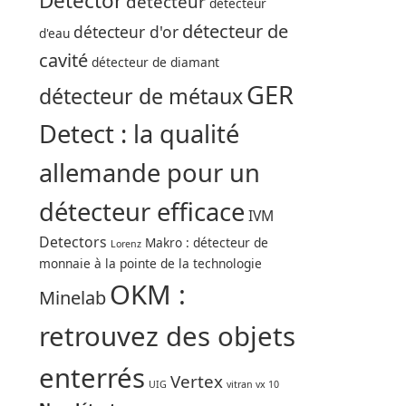
Detector
détecteur
détecteur
détecteur de
détecteur d'or
d'eau
cavité
détecteur de diamant
GER
détecteur de métaux
Detect : la qualité
allemande pour un
détecteur efficace
IVM
Detectors
Makro : détecteur de
Lorenz
monnaie à la pointe de la technologie
OKM :
Minelab
retrouvez des objets
enterrés
Vertex
UIG
vitran vx 10