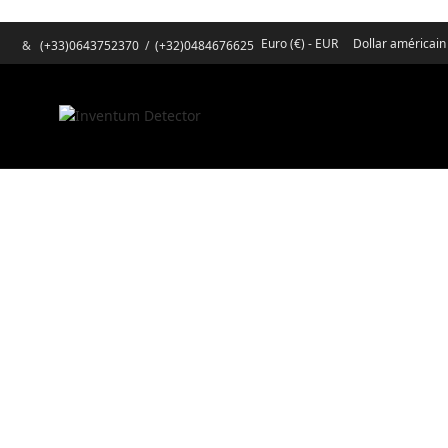
Euro (€) - EUR
Dollar américain
&
(+33)0643752370
/
(+32)0484676625