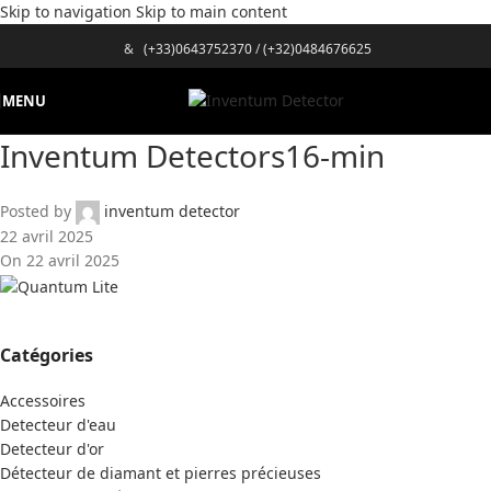
Skip to navigation
Skip to main content
&
(+33)0643752370
/
(+32)0484676625
MENU
Inventum Detectors16-min
Posted by
inventum detector
22 avril 2025
On 22 avril 2025
Catégories
Accessoires
Detecteur d'eau
Detecteur d'or
Détecteur de diamant et pierres précieuses