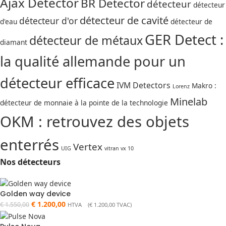
Ajax Detector
BR Detector
détecteur
détecteur
détecteur de cavité
détecteur d'or
d'eau
détecteur de
GER Detect :
détecteur de métaux
diamant
la qualité allemande pour un
détecteur efficace
IVM Detectors
Makro :
Lorenz
Minelab
détecteur de monnaie à la pointe de la technologie
OKM : retrouvez des objets
enterrés
Vertex
UIG
vitran vx 10
Nos détecteurs
Golden way device
€
1.200,00
€
1.550,00
HTVA (
€
1.200,00
TVAC)