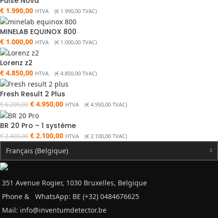
Pulse Nova
€
1.990,00
HTVA (
€
1.990,00
TVAC)
MINELAB EQUINOX 800
€
1.000,00
HTVA (
€
1.000,00
TVAC)
Lorenz z2
€
4.850,00
HTVA (
€
4.850,00
TVAC)
Fresh Result 2 Plus
€
4.950,00
€
6.200,00
HTVA (
€
4.950,00
TVAC)
BR 20 Pro – 1 système
€
2.100,00
€
2.400,00
HTVA (
€
2.100,00
TVAC)
Français (Belgique)
351 Avenue Rogier, 1030 Bruxelles, Belgique
Phone &
WhatsApp: BE (+32) 0484676625
Mail:
info@inventumdetector.be