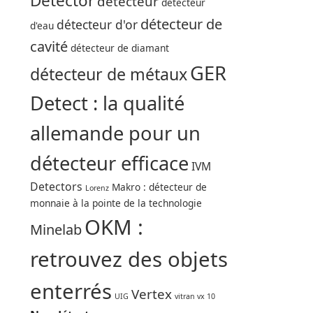
Detector
détecteur
détecteur
détecteur de
détecteur d'or
d'eau
cavité
détecteur de diamant
GER
détecteur de métaux
Detect : la qualité
allemande pour un
détecteur efficace
IVM
Detectors
Makro : détecteur de
Lorenz
monnaie à la pointe de la technologie
OKM :
Minelab
retrouvez des objets
enterrés
Vertex
UIG
vitran vx 10