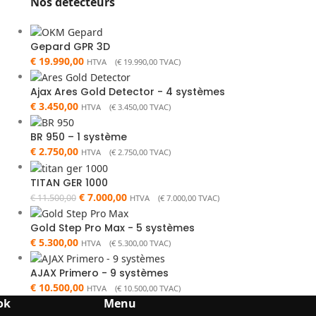
Nos détecteurs
Gepard GPR 3D
€
19.990,00
HTVA (
€
19.990,00
TVAC)
Ajax Ares Gold Detector - 4 systèmes
€
3.450,00
HTVA (
€
3.450,00
TVAC)
BR 950 – 1 système
€
2.750,00
HTVA (
€
2.750,00
TVAC)
TITAN GER 1000
€
7.000,00
€
11.500,00
HTVA (
€
7.000,00
TVAC)
Gold Step Pro Max - 5 systèmes
€
5.300,00
HTVA (
€
5.300,00
TVAC)
AJAX Primero - 9 systèmes
€
10.500,00
HTVA (
€
10.500,00
TVAC)
ok
Menu