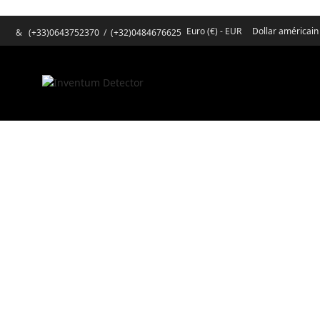
Euro (€) - EUR
Dollar américain
&
(+33)0643752370
/
(+32)0484676625