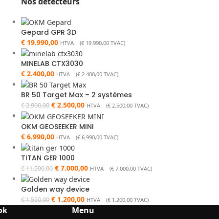
Nos détecteurs
Gepard GPR 3D
€
19.990,00
HTVA (
€
19.990,00
TVAC)
MINELAB CTX3030
€
2.400,00
HTVA (
€
2.400,00
TVAC)
BR 50 Target Max – 2 systèmes
€
2.500,00
€
2.900,00
HTVA (
€
2.500,00
TVAC)
OKM GEOSEEKER MINI
€
6.990,00
HTVA (
€
6.990,00
TVAC)
TITAN GER 1000
€
7.000,00
€
11.500,00
HTVA (
€
7.000,00
TVAC)
Golden way device
€
1.200,00
€
1.550,00
HTVA (
€
1.200,00
TVAC)
ok
Menu