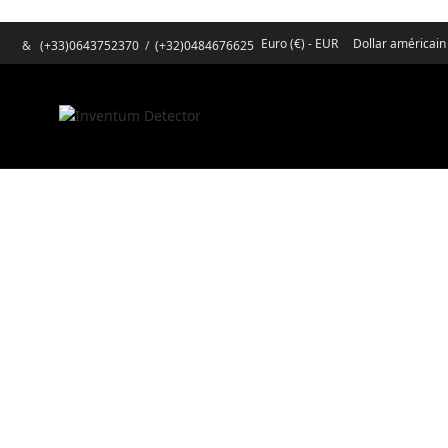
Euro (€) - EUR
Dollar américain
&
(+33)0643752370
/
(+32)0484676625