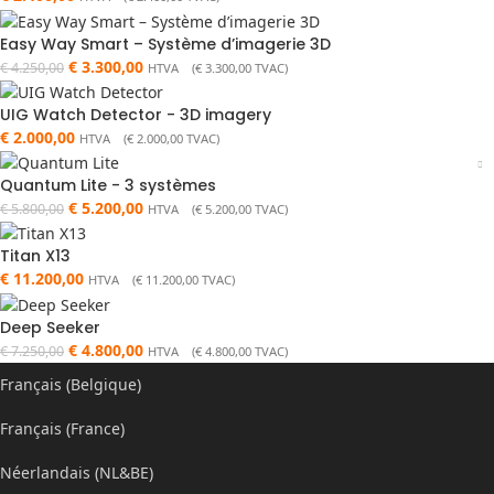
Easy Way Smart – Système d’imagerie 3D
€
3.300,00
€
4.250,00
HTVA (
€
3.300,00
TVAC)
UIG Watch Detector - 3D imagery
€
2.000,00
HTVA (
€
2.000,00
TVAC)
Quantum Lite - 3 systèmes
€
5.200,00
€
5.800,00
HTVA (
€
5.200,00
TVAC)
Titan X13
€
11.200,00
HTVA (
€
11.200,00
TVAC)
Deep Seeker
€
4.800,00
€
7.250,00
HTVA (
€
4.800,00
TVAC)
Français (Belgique)
Français (France)
Néerlandais (NL&BE)