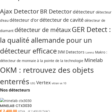
Ajax Detector
BR Detector
détecteur
détecteur
détecteur de cavité
détecteur d'or
d'eau
détecteur de
GER Detect :
détecteur de métaux
diamant
la qualité allemande pour un
détecteur efficace
IVM Detectors
Makro :
Lorenz
Minelab
détecteur de monnaie à la pointe de la technologie
OKM : retrouvez des objets
enterrés
Vertex
UIG
vitran vx 10
Nos détecteurs
MINELAB CTX3030
€
2.400,00
HTVA (
€
2.400,00
TVAC)