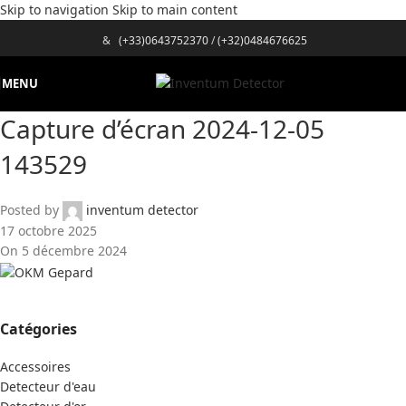
Skip to navigation
Skip to main content
&
(+33)0643752370
/
(+32)0484676625
MENU
Capture d’écran 2024-12-05
143529
Posted by
inventum detector
17 octobre 2025
On 5 décembre 2024
Catégories
Accessoires
Detecteur d'eau