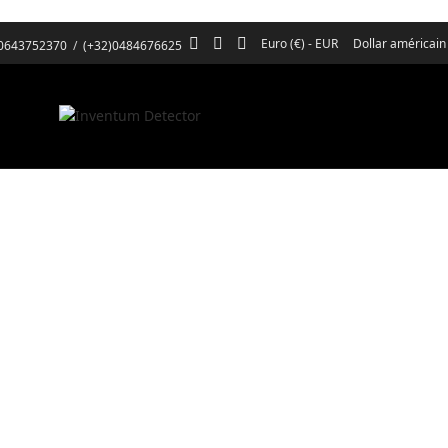
Euro (€) - EUR
Dollar américain
)0643752370
/
(+32)0484676625