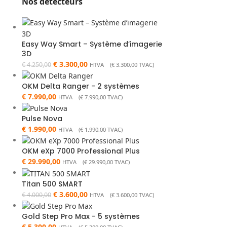
Nos détecteurs
Easy Way Smart – Système d’imagerie
3D
€
3.300,00
€
4.250,00
HTVA (
€
3.300,00
TVAC)
OKM Delta Ranger - 2 systèmes
€
7.990,00
HTVA (
€
7.990,00
TVAC)
Pulse Nova
€
1.990,00
HTVA (
€
1.990,00
TVAC)
OKM eXp 7000 Professional Plus
€
29.990,00
HTVA (
€
29.990,00
TVAC)
Titan 500 SMART
€
3.600,00
€
4.000,00
HTVA (
€
3.600,00
TVAC)
Gold Step Pro Max - 5 systèmes
€
5.300,00