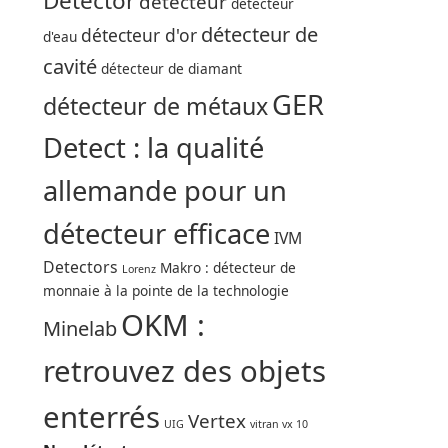
Detector
détecteur
détecteur
détecteur de
détecteur d'or
d'eau
cavité
détecteur de diamant
GER
détecteur de métaux
Detect : la qualité
allemande pour un
détecteur efficace
IVM
Detectors
Makro : détecteur de
Lorenz
monnaie à la pointe de la technologie
OKM :
Minelab
retrouvez des objets
enterrés
Vertex
UIG
vitran vx 10