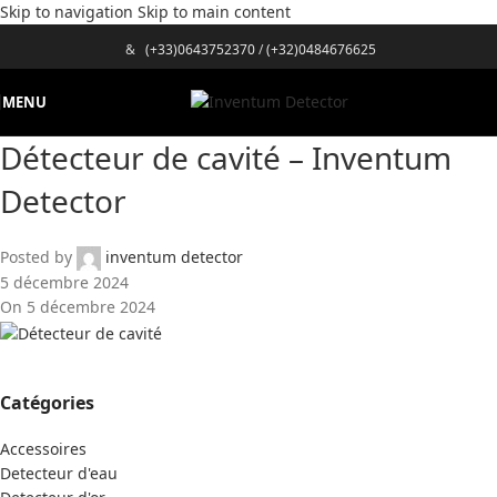
Skip to navigation
Skip to main content
&
(+33)0643752370
/
(+32)0484676625
MENU
Détecteur de cavité – Inventum
Detector
Posted by
inventum detector
5 décembre 2024
On 5 décembre 2024
Catégories
Accessoires
Detecteur d'eau