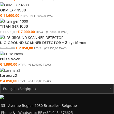
OKM EXP 4500
€
11.600,00
HTVA (
€
11.600,00
TVAC)
TITAN GER 1000
€
7.000,00
€
11.500,00
HTVA (
€
7.000,00
TVAC)
UIG GROUND SCANNER DETECTOR - 3 systèmes
€
2.950,00
€
3.750,00
HTVA (
€
2.950,00
TVAC)
Pulse Nova
€
1.990,00
HTVA (
€
1.990,00
TVAC)
Lorenz z2
€
4.850,00
HTVA (
€
4.850,00
TVAC)
Français (Belgique)
351 Avenue Rogier, 1030 Bruxelles, Belgique
Phone &
WhatsApp: BE (+32) 0484676625