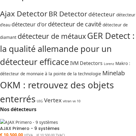
Ajax Detector
BR Detector
détecteur
détecteur
détecteur de cavité
détecteur d'or
d'eau
détecteur de
GER Detect :
détecteur de métaux
diamant
la qualité allemande pour un
détecteur efficace
IVM Detectors
Makro :
Lorenz
Minelab
détecteur de monnaie à la pointe de la technologie
OKM : retrouvez des objets
enterrés
Vertex
UIG
vitran vx 10
Nos détecteurs
AJAX Primero - 9 systèmes
€
10.500,00
HTVA (
€
10.500,00
TVAC)