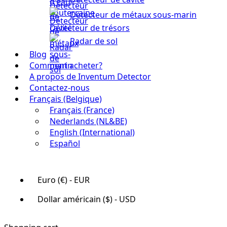
Détecteur de métaux sous-marin
Détecteur de trésors
Radar de sol
Blog
Comment acheter?
A propos de Inventum Detector
Contactez-nous
Français (Belgique)
Français (France)
Nederlands (NL&BE)
English (International)
Español
Euro (€) - EUR
Dollar américain ($) - USD