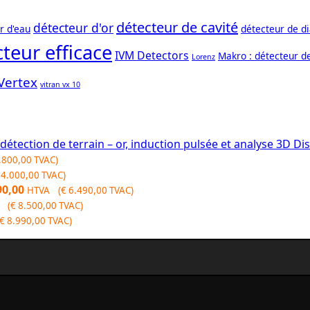
détecteur de cavité
détecteur d'or
r d'eau
détecteur de d
teur efficace
IVM Detectors
Makro : détecteur d
Lorenz
Vertex
vitran vx 10
Dis
.800,00
TVAC)
4.000,00
TVAC)
90,00
HTVA (
€
6.490,00
TVAC)
 (
€
8.500,00
TVAC)
€
8.990,00
TVAC)