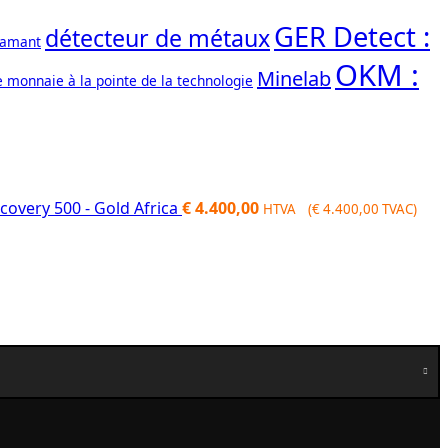
GER Detect :
détecteur de métaux
iamant
OKM :
Minelab
e monnaie à la pointe de la technologie
covery 500 - Gold Africa
€
4.400,00
HTVA (
€
4.400,00
TVAC)