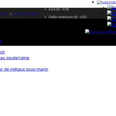
Euro (€) - EUR
52370
/
(+32)0484676625
Dollar américain ($) - USD
x
ant
eau souterraine
ur de métaux sous-marin