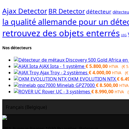
Ajax Detector
BR Detector
détecteur
détecteu
la qualité allemande pour un détec
retrouvez des objets enterrés
UIG
Nos détecteurs
AJAX Iota - 1 système
€
5.800,00
HTVA (
€
5
Ajax Troy - 2 systèmes
€
4.000,00
HTVA (
€
OKM EVOLUTION NTX
€
6.4
Minelab GPZ7000
€
8.500,00
HTVA
Rover UC - 3 systèmes
€
8.990,00
HTVA (
Français (Belgique)
351 Avenue Rogier, 1030 Bruxelles, Belgique