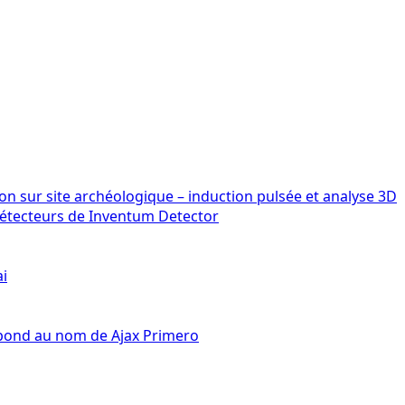
détecteurs de Inventum Detector
ai
épond au nom de Ajax Primero