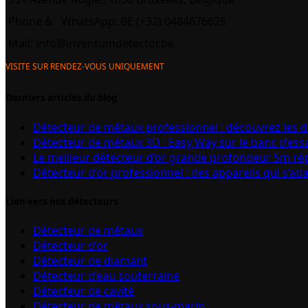
Phone &
WhatsApp: BE (+32) 0484676625
Mail:
info@inventumdetector.be
VISITE SUR RENDEZ-VOUS UNIQUEMENT
Derniers articles du blog
Détecteur de métaux professionnel : découvrez les 
Détecteur de métaux 3D : Easy Way sur le banc d’ess
Le meilleur détecteur d’or grande profondeur 5m r
Détecteur d’or professionnel : des appareils qui s’ad
Lien vers nos détecteurs
Détecteur de métaux
Détecteur d’or
Détecteur de diamant
Détecteur d’eau souterraine
Détecteur de cavité
Détecteur de métaux sous-marin