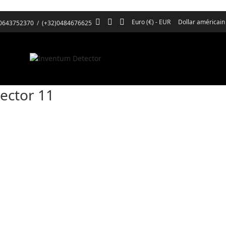
Euro (€) - EUR
Dollar américain
)0643752370
/
(+32)0484676625
ector 11