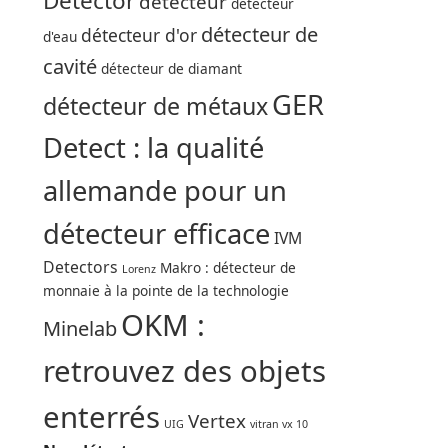
Detector
détecteur
détecteur
détecteur de
détecteur d'or
d'eau
cavité
détecteur de diamant
GER
détecteur de métaux
Detect : la qualité
allemande pour un
détecteur efficace
IVM
Detectors
Makro : détecteur de
Lorenz
monnaie à la pointe de la technologie
OKM :
Minelab
retrouvez des objets
enterrés
Vertex
UIG
vitran vx 10