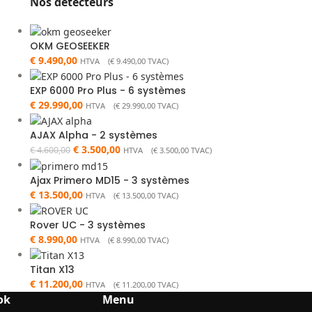
Nos détecteurs
OKM GEOSEEKER
€
9.490,00
HTVA (
€
9.490,00
TVAC)
EXP 6000 Pro Plus - 6 systèmes
€
29.990,00
HTVA (
€
29.990,00
TVAC)
AJAX Alpha - 2 systèmes
€
3.500,00
€
4.600,00
HTVA (
€
3.500,00
TVAC)
Ajax Primero MD15 - 3 systèmes
€
13.500,00
HTVA (
€
13.500,00
TVAC)
Rover UC - 3 systèmes
€
8.990,00
HTVA (
€
8.990,00
TVAC)
Titan X13
€
11.200,00
HTVA (
€
11.200,00
TVAC)
ok
Menu