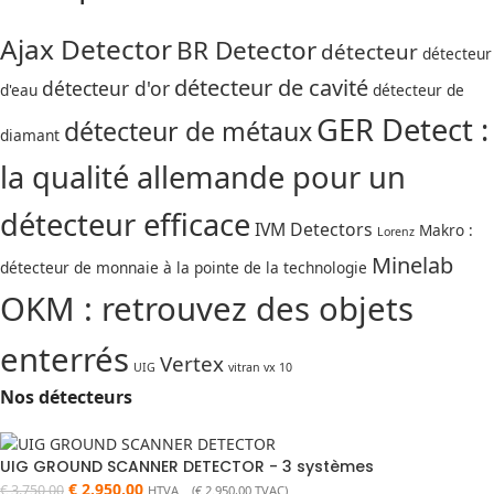
Ajax Detector
BR Detector
détecteur
détecteur
détecteur de cavité
détecteur d'or
d'eau
détecteur de
GER Detect :
détecteur de métaux
diamant
la qualité allemande pour un
détecteur efficace
IVM Detectors
Makro :
Lorenz
Minelab
détecteur de monnaie à la pointe de la technologie
OKM : retrouvez des objets
enterrés
Vertex
UIG
vitran vx 10
Nos détecteurs
UIG GROUND SCANNER DETECTOR - 3 systèmes
€
2.950,00
€
3.750,00
HTVA (
€
2.950,00
TVAC)