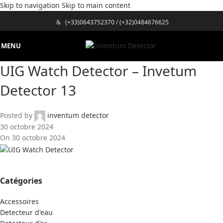
Skip to navigation
Skip to main content
&
(+33)0643752370
/
(+32)0484676625
MENU
UIG Watch Detector – Invetum
Detector 13
Posted by
inventum detector
30 octobre 2024
On 30 octobre 2024
Catégories
Accessoires
Detecteur d'eau