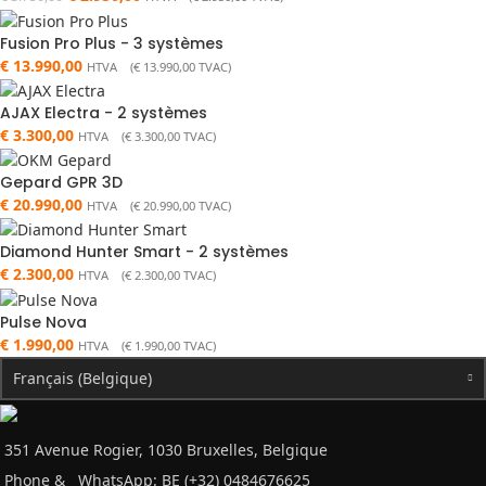
Fusion Pro Plus - 3 systèmes
€
13.990,00
HTVA (
€
13.990,00
TVAC)
AJAX Electra - 2 systèmes
€
3.300,00
HTVA (
€
3.300,00
TVAC)
Gepard GPR 3D
€
20.990,00
HTVA (
€
20.990,00
TVAC)
Diamond Hunter Smart - 2 systèmes
€
2.300,00
HTVA (
€
2.300,00
TVAC)
Pulse Nova
€
1.990,00
HTVA (
€
1.990,00
TVAC)
Français (Belgique)
351 Avenue Rogier, 1030 Bruxelles, Belgique
Phone &
WhatsApp: BE (+32) 0484676625