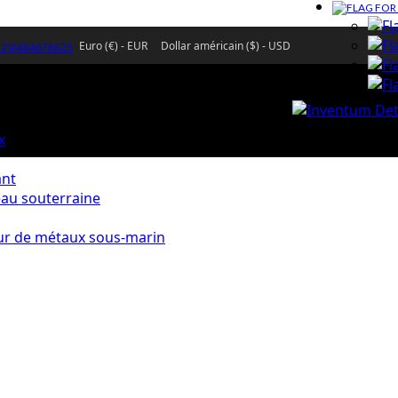
Euro (€) - EUR
Dollar américain ($) - USD
32)0484676625
x
ant
eau souterraine
ur de métaux sous-marin