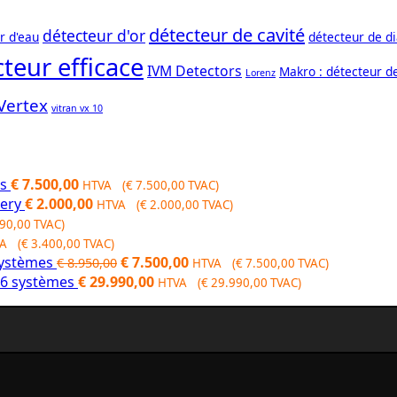
détecteur de cavité
détecteur d'or
r d'eau
détecteur de d
teur efficace
IVM Detectors
Makro : détecteur d
Lorenz
Vertex
vitran vx 10
es
€
7.500,00
HTVA (
€
7.500,00
TVAC)
gery
€
2.000,00
HTVA (
€
2.000,00
TVAC)
90,00
TVAC)
A (
€
3.400,00
TVAC)
Original
Current
systèmes
€
7.500,00
€
8.950,00
HTVA (
€
7.500,00
TVAC)
price
price
- 6 systèmes
€
29.990,00
HTVA (
€
29.990,00
TVAC)
was:
is:
€ 8.950,00.
€ 7.500,00.