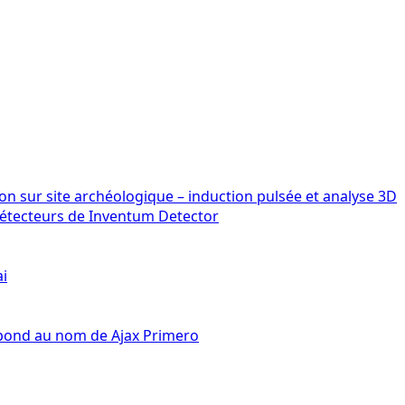
détecteurs de Inventum Detector
ai
épond au nom de Ajax Primero