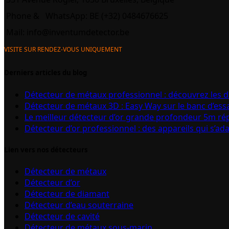
Phone &
WhatsApp: BE (+32) 0484676625
Mail:
info@inventumdetector.be
VISITE SUR RENDEZ-VOUS UNIQUEMENT
Derniers articles du blog
Détecteur de métaux professionnel : découvrez les 
Détecteur de métaux 3D : Easy Way sur le banc d’ess
Le meilleur détecteur d’or grande profondeur 5m r
Détecteur d’or professionnel : des appareils qui s’ad
Lien vers nos détecteurs
Détecteur de métaux
Détecteur d’or
Détecteur de diamant
Détecteur d’eau souterraine
Détecteur de cavité
Détecteur de métaux sous-marin