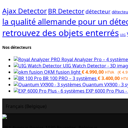
Ajax Detector
BR Detector
détecteur
détecteu
la qualité allemande pour un détec
retrouvez des objets enterrés
UIG
Nos détecteurs
Royal Analyzer Pro – 4 systèm
UIG Watch Detector - 3D ima
OKM fusion light
€
4.990,00
HTVA (
€
4.9
BR 100 PRO – 3 systèmes
€
3.400,00
HTV
Quantum VX900 - 3 
EXP 6000 Pro Plus 
Français (Belgique)
351 Avenue Rogier, 1030 Bruxelles, Belgique