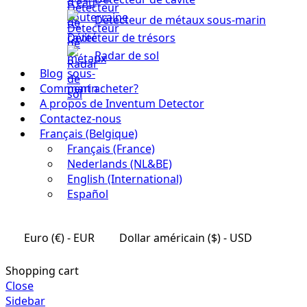
Détecteur de métaux sous-marin
Détecteur de trésors
Radar de sol
Blog
Comment acheter?
A propos de Inventum Detector
Contactez-nous
Français (Belgique)
Français (France)
Nederlands (NL&BE)
English (International)
Español
Euro (€) - EUR
Dollar américain ($) - USD
Shopping cart
Close
Sidebar