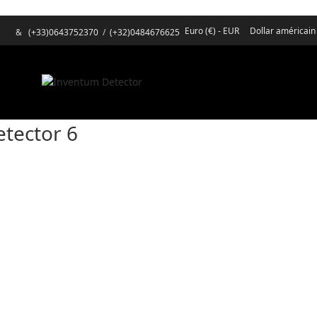
Euro (€) - EUR
Dollar américain
&
(+33)0643752370
/
(+32)0484676625
etector 6