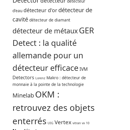
Detector
détecteur
détecteur
détecteur de
détecteur d'or
d'eau
cavité
détecteur de diamant
GER
détecteur de métaux
Detect : la qualité
allemande pour un
détecteur efficace
IVM
Detectors
Makro : détecteur de
Lorenz
monnaie à la pointe de la technologie
OKM :
Minelab
retrouvez des objets
enterrés
Vertex
UIG
vitran vx 10