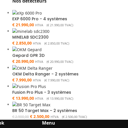
Nos détecteurs
EXP 6000 Pro - 4 systèmes
€
21.990,00
HTVA (
€
21.990,00
TVAC)
MINELAB SDC2300
€
2.850,00
HTVA (
€
2.850,00
TVAC)
Gepard GPR 3D
€
20.990,00
HTVA (
€
20.990,00
TVAC)
OKM Delta Ranger - 2 systèmes
€
7.990,00
HTVA (
€
7.990,00
TVAC)
Fusion Pro Plus - 3 systèmes
€
13.990,00
HTVA (
€
13.990,00
TVAC)
BR 50 Target Max – 2 systèmes
€
2.500,00
€
2.900,00
HTVA (
€
2.500,00
TVAC)
ok
Menu