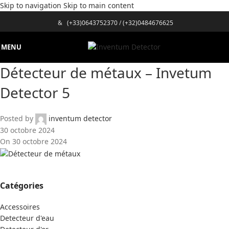
Skip to navigation
Skip to main content
&
(+33)0643752370
/
(+32)0484676625
MENU
Détecteur de métaux – Invetum
Detector 5
Posted by
inventum detector
30 octobre 2024
On 30 octobre 2024
Catégories
Accessoires
Detecteur d'eau