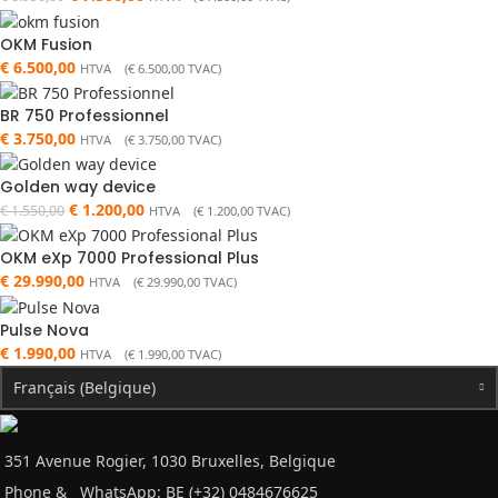
OKM Fusion
€
6.500,00
HTVA (
€
6.500,00
TVAC)
BR 750 Professionnel
€
3.750,00
HTVA (
€
3.750,00
TVAC)
Golden way device
€
1.200,00
€
1.550,00
HTVA (
€
1.200,00
TVAC)
OKM eXp 7000 Professional Plus
€
29.990,00
HTVA (
€
29.990,00
TVAC)
Pulse Nova
€
1.990,00
HTVA (
€
1.990,00
TVAC)
Français (Belgique)
351 Avenue Rogier, 1030 Bruxelles, Belgique
Phone &
WhatsApp: BE (+32) 0484676625