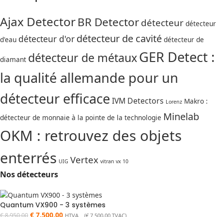
Ajax Detector
BR Detector
détecteur
détecteur
détecteur de cavité
détecteur d'or
d'eau
détecteur de
GER Detect :
détecteur de métaux
diamant
la qualité allemande pour un
détecteur efficace
IVM Detectors
Makro :
Lorenz
Minelab
détecteur de monnaie à la pointe de la technologie
OKM : retrouvez des objets
enterrés
Vertex
UIG
vitran vx 10
Nos détecteurs
Quantum VX900 - 3 systèmes
€
7.500,00
€
8.950,00
HTVA (
€
7.500,00
TVAC)