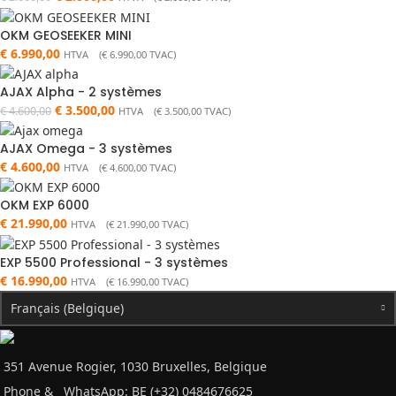
OKM GEOSEEKER MINI
€
6.990,00
HTVA (
€
6.990,00
TVAC)
AJAX Alpha - 2 systèmes
€
3.500,00
€
4.600,00
HTVA (
€
3.500,00
TVAC)
AJAX Omega - 3 systèmes
€
4.600,00
HTVA (
€
4.600,00
TVAC)
OKM EXP 6000
€
21.990,00
HTVA (
€
21.990,00
TVAC)
EXP 5500 Professional - 3 systèmes
€
16.990,00
HTVA (
€
16.990,00
TVAC)
Français (Belgique)
351 Avenue Rogier, 1030 Bruxelles, Belgique
Phone &
WhatsApp: BE (+32) 0484676625