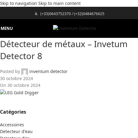
Skip to navigation
Skip to main content
&
(+33)0643752370
/
(+32)0484676625
MENU
Détecteur de métaux – Invetum
Detector 8
Posted by
inventum detector
30 octobre 2024
On 30 octobre 2024
Catégories
Accessoires
Detecteur d'eau