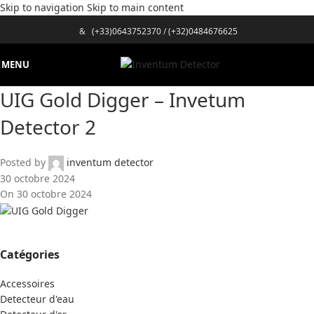
Skip to navigation
Skip to main content
&
(+33)0643752370
/
(+32)0484676625
MENU
UIG Gold Digger – Invetum
Detector 2
Posted by
inventum detector
30 octobre 2024
On 30 octobre 2024
Catégories
Accessoires
Detecteur d'eau