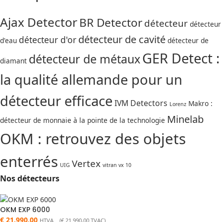
Ajax Detector
BR Detector
détecteur
détecteur
détecteur de cavité
détecteur d'or
d'eau
détecteur de
GER Detect :
détecteur de métaux
diamant
la qualité allemande pour un
détecteur efficace
IVM Detectors
Makro :
Lorenz
Minelab
détecteur de monnaie à la pointe de la technologie
OKM : retrouvez des objets
enterrés
Vertex
UIG
vitran vx 10
Nos détecteurs
OKM EXP 6000
€
21.990,00
HTVA (
€
21.990,00
TVAC)