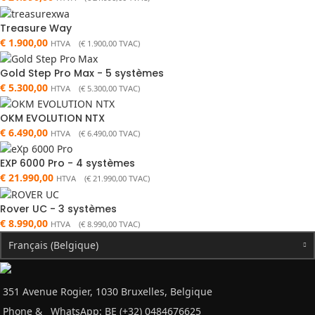
Treasure Way
€
1.900,00
HTVA (
€
1.900,00
TVAC)
Gold Step Pro Max - 5 systèmes
€
5.300,00
HTVA (
€
5.300,00
TVAC)
OKM EVOLUTION NTX
€
6.490,00
HTVA (
€
6.490,00
TVAC)
EXP 6000 Pro - 4 systèmes
€
21.990,00
HTVA (
€
21.990,00
TVAC)
Rover UC - 3 systèmes
€
8.990,00
HTVA (
€
8.990,00
TVAC)
Français (Belgique)
351 Avenue Rogier, 1030 Bruxelles, Belgique
Phone &
WhatsApp: BE (+32) 0484676625