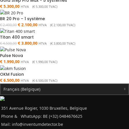
Gold Step Pro Max - 5 systèmes
€
5.300,00
HTVA (
€
5.300,00
TVAC)
BR 20 Pro – 1 système
€
2.100,00
€
2.400,00
HTVA (
€
2.100,00
TVAC)
Titan 400 smart
€
3.800,00
€
4.500,00
HTVA (
€
3.800,00
TVAC)
Pulse Nova
€
1.990,00
HTVA (
€
1.990,00
TVAC)
OKM Fusion
€
6.500,00
HTVA (
€
6.500,00
TVAC)
Français (Belgique)
351 Avenue Rogier, 1030 Bruxelles, Belgique
Phone &
WhatsApp: BE (+32) 0484676625
Mail:
info@inventumdetector.be