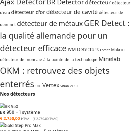
Ajax Detector
BR Detector
détecteur
détecteur
détecteur de cavité
détecteur d'or
d'eau
détecteur de
GER Detect :
détecteur de métaux
diamant
la qualité allemande pour un
détecteur efficace
IVM Detectors
Makro :
Lorenz
Minelab
détecteur de monnaie à la pointe de la technologie
OKM : retrouvez des objets
enterrés
Vertex
UIG
vitran vx 10
Nos détecteurs
BR 950 – 1 système
€
2.750,00
HTVA (
€
2.750,00
TVAC)