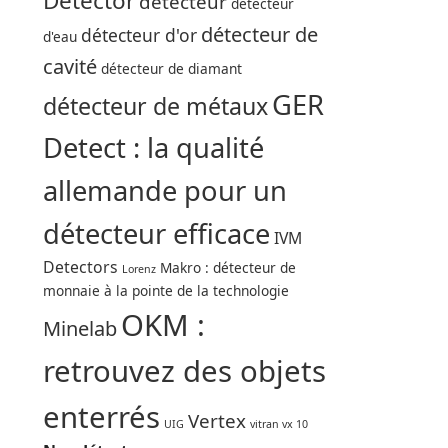
Detector
détecteur
détecteur
détecteur de
détecteur d'or
d'eau
cavité
détecteur de diamant
GER
détecteur de métaux
Detect : la qualité
allemande pour un
détecteur efficace
IVM
Detectors
Makro : détecteur de
Lorenz
monnaie à la pointe de la technologie
OKM :
Minelab
retrouvez des objets
enterrés
Vertex
UIG
vitran vx 10