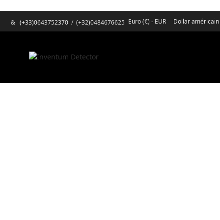
Euro (€) - EUR
Dollar américain
&
(+33)0643752370
/
(+32)0484676625