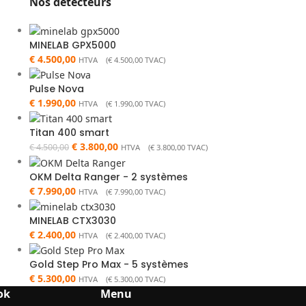
Nos détecteurs
MINELAB GPX5000
€
4.500,00
HTVA (
€
4.500,00
TVAC)
Pulse Nova
€
1.990,00
HTVA (
€
1.990,00
TVAC)
Titan 400 smart
€
3.800,00
€
4.500,00
HTVA (
€
3.800,00
TVAC)
OKM Delta Ranger - 2 systèmes
€
7.990,00
HTVA (
€
7.990,00
TVAC)
MINELAB CTX3030
€
2.400,00
HTVA (
€
2.400,00
TVAC)
Gold Step Pro Max - 5 systèmes
€
5.300,00
HTVA (
€
5.300,00
TVAC)
ok
Menu