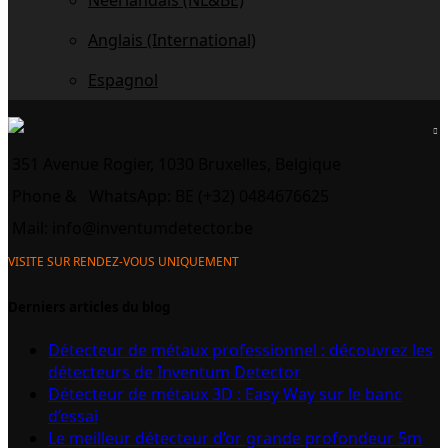
Néerlandais (NL&BE)
Anglais (International)
Espagnol
351 Avenue Rogier, 1030 Bruxelles, Belgique
Phone &
WhatsApp: BE (+32) 0484676625
Mail:
info@inventumdetector.be
VISITE SUR RENDEZ-VOUS UNIQUEMENT
Derniers articles du blog
Détecteur de métaux professionnel : découvrez les
détecteurs de Inventum Detector
Détecteur de métaux 3D : Easy Way sur le banc
d’essai
Le meilleur détecteur d’or grande profondeur 5m