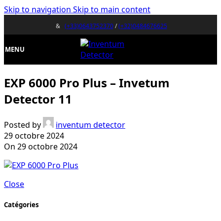
Skip to navigation
Skip to main content
&
(+33)0643752370
/
(+32)0484676625
MENU
EXP 6000 Pro Plus – Invetum
Detector 11
Posted by
inventum detector
29 octobre 2024
On 29 octobre 2024
Close
Catégories