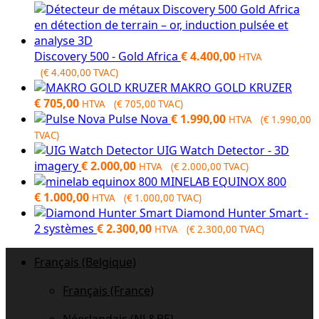
Discovery 500 - Gold Africa
€
4.400,00
HTVA
(
€
4.400,00
TVAC)
MAKRO GOLD KRUZER
€
705,00
HTVA (
€
705,00
TVAC)
Pulse Nova
€
1.990,00
HTVA (
€
1.990,00
TVAC)
UIG Watch Detector - 3D
imagery
€
2.000,00
HTVA (
€
2.000,00
TVAC)
MINELAB EQUINOX 800
€
1.000,00
HTVA (
€
1.000,00
TVAC)
Diamond Hunter Smart -
2 systèmes
€
2.300,00
HTVA (
€
2.300,00
TVAC)
Français (Belgique)
Français (France)