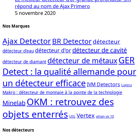
répond au nom de Ajax Primero
5 novembre 2020
Nos Marques
Ajax Detector
BR Detector
détecteur
détecteur de cavité
détecteur d'or
détecteur d'eau
GER
détecteur de métaux
détecteur de diamant
Detect : la qualité allemande pour
un détecteur efficace
IVM Detectors
Lorenz
Makro : détecteur de monnaie à la pointe de la technologie
OKM : retrouvez des
Minelab
objets enterrés
Vertex
UIG
vitran vx 10
Nos détecteurs