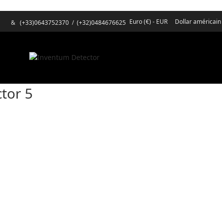
Euro (€) - EUR
Dollar américain
&
(+33)0643752370
/
(+32)0484676625
tor 5