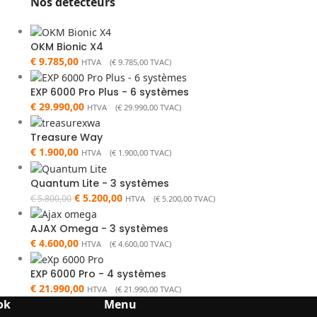
Nos détecteurs
OKM Bionic X4
€
9.785,00
HTVA (
€
9.785,00
TVAC)
EXP 6000 Pro Plus - 6 systèmes
€
29.990,00
HTVA (
€
29.990,00
TVAC)
Treasure Way
€
1.900,00
HTVA (
€
1.900,00
TVAC)
Quantum Lite - 3 systèmes
€
5.200,00
€
5.800,00
HTVA (
€
5.200,00
TVAC)
AJAX Omega - 3 systèmes
€
4.600,00
HTVA (
€
4.600,00
TVAC)
EXP 6000 Pro - 4 systèmes
€
21.990,00
HTVA (
€
21.990,00
TVAC)
ok
Menu