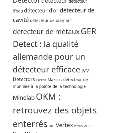
Detector
détecteur
détecteur
détecteur de
détecteur d'or
d'eau
cavité
détecteur de diamant
GER
détecteur de métaux
Detect : la qualité
allemande pour un
détecteur efficace
IVM
Detectors
Makro : détecteur de
Lorenz
monnaie à la pointe de la technologie
OKM :
Minelab
retrouvez des objets
enterrés
Vertex
UIG
vitran vx 10