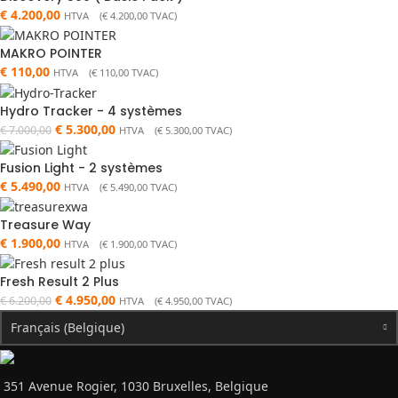
€
4.200,00
HTVA (
€
4.200,00
TVAC)
MAKRO POINTER
€
110,00
HTVA (
€
110,00
TVAC)
Hydro Tracker - 4 systèmes
€
5.300,00
€
7.000,00
HTVA (
€
5.300,00
TVAC)
Fusion Light - 2 systèmes
€
5.490,00
HTVA (
€
5.490,00
TVAC)
Treasure Way
€
1.900,00
HTVA (
€
1.900,00
TVAC)
Fresh Result 2 Plus
€
4.950,00
€
6.200,00
HTVA (
€
4.950,00
TVAC)
Français (Belgique)
351 Avenue Rogier, 1030 Bruxelles, Belgique