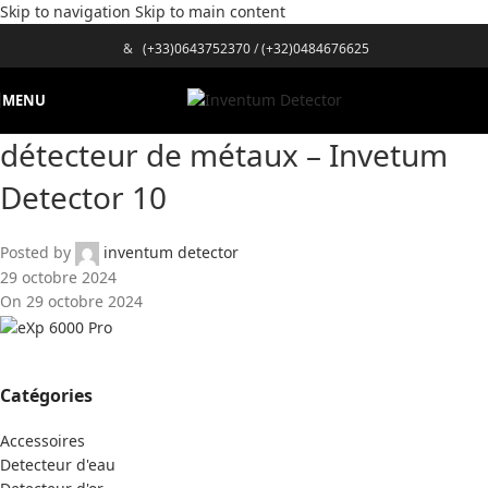
Skip to navigation
Skip to main content
&
(+33)0643752370
/
(+32)0484676625
MENU
détecteur de métaux – Invetum
Detector 10
Posted by
inventum detector
29 octobre 2024
On 29 octobre 2024
Catégories
Accessoires
Detecteur d'eau