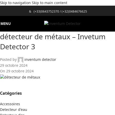
Skip to navigation
Skip to main content
&
(+33)0643752370
/
(+32)0484676625
MENU
détecteur de métaux – Invetum
Detector 3
Posted by
inventum detector
29 octobre 2024
On 29 octobre 2024
Catégories
Accessoires
Detecteur d'eau