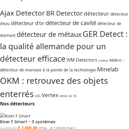
Ajax Detector
BR Detector
détecteur
détecteur
détecteur de cavité
détecteur d'or
d'eau
détecteur de
GER Detect :
détecteur de métaux
diamant
la qualité allemande pour un
détecteur efficace
IVM Detectors
Makro :
Lorenz
Minelab
détecteur de monnaie à la pointe de la technologie
OKM : retrouvez des objets
enterrés
Vertex
UIG
vitran vx 10
Nos détecteurs
River F Smart - 3 systèmes
€
2.000,00
€
2.800,00
HTVA (
€
2.000,00
TVAC)