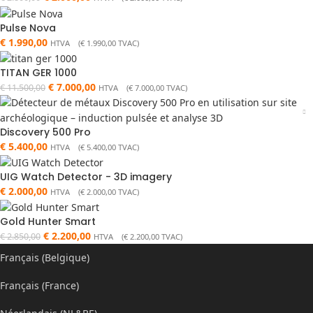
Pulse Nova
€
1.990,00
HTVA (
€
1.990,00
TVAC)
TITAN GER 1000
€
7.000,00
€
11.500,00
HTVA (
€
7.000,00
TVAC)
Discovery 500 Pro
€
5.400,00
HTVA (
€
5.400,00
TVAC)
UIG Watch Detector - 3D imagery
€
2.000,00
HTVA (
€
2.000,00
TVAC)
Gold Hunter Smart
€
2.200,00
€
2.850,00
HTVA (
€
2.200,00
TVAC)
Français (Belgique)
Français (France)