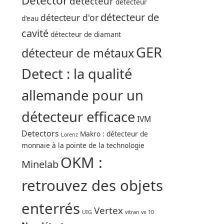
Detector
détecteur
détecteur
détecteur de
détecteur d'or
d'eau
cavité
détecteur de diamant
GER
détecteur de métaux
Detect : la qualité
allemande pour un
détecteur efficace
IVM
Detectors
Makro : détecteur de
Lorenz
monnaie à la pointe de la technologie
OKM :
Minelab
retrouvez des objets
enterrés
Vertex
UIG
vitran vx 10