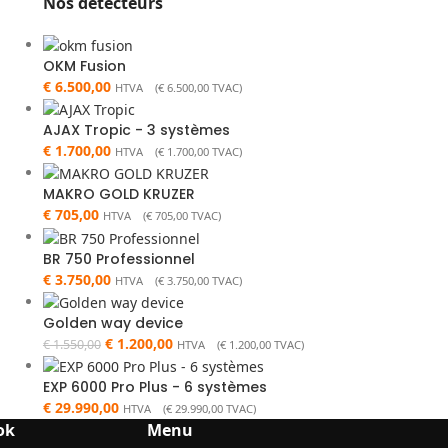
Nos détecteurs
OKM Fusion
€
6.500,00
HTVA (
€
6.500,00
TVAC)
AJAX Tropic - 3 systèmes
€
1.700,00
HTVA (
€
1.700,00
TVAC)
MAKRO GOLD KRUZER
€
705,00
HTVA (
€
705,00
TVAC)
BR 750 Professionnel
€
3.750,00
HTVA (
€
3.750,00
TVAC)
Golden way device
€
1.200,00
€
1.550,00
HTVA (
€
1.200,00
TVAC)
EXP 6000 Pro Plus - 6 systèmes
€
29.990,00
HTVA (
€
29.990,00
TVAC)
ok
Menu