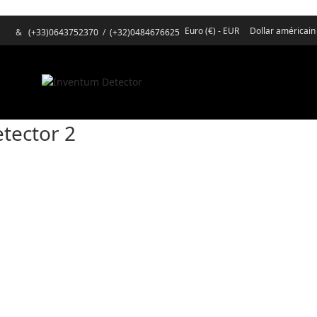
Euro (€) - EUR
Dollar américain
&
(+33)0643752370
/
(+32)0484676625
etector 2