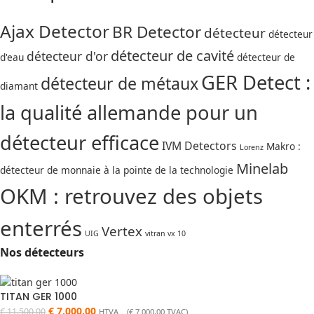
Ajax Detector
BR Detector
détecteur
détecteur
détecteur de cavité
détecteur d'or
d'eau
détecteur de
GER Detect :
détecteur de métaux
diamant
la qualité allemande pour un
détecteur efficace
IVM Detectors
Makro :
Lorenz
Minelab
détecteur de monnaie à la pointe de la technologie
OKM : retrouvez des objets
enterrés
Vertex
UIG
vitran vx 10
Nos détecteurs
TITAN GER 1000
€
7.000,00
€
11.500,00
HTVA (
€
7.000,00
TVAC)