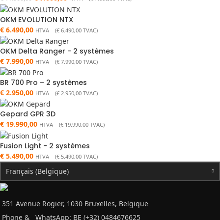
OKM EVOLUTION NTX
€
6.490,00
HTVA (
€
6.490,00
TVAC)
OKM Delta Ranger - 2 systèmes
€
7.990,00
HTVA (
€
7.990,00
TVAC)
BR 700 Pro – 2 systèmes
€
2.950,00
HTVA (
€
2.950,00
TVAC)
Gepard GPR 3D
€
19.990,00
HTVA (
€
19.990,00
TVAC)
Fusion Light - 2 systèmes
€
5.490,00
HTVA (
€
5.490,00
TVAC)
Français (Belgique)
351 Avenue Rogier, 1030 Bruxelles, Belgique
Phone &
WhatsApp: BE (+32) 0484676625