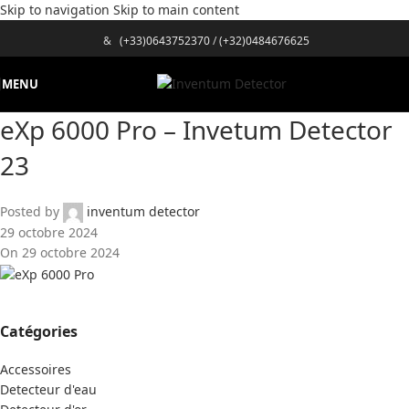
Skip to navigation
Skip to main content
&
(+33)0643752370
/
(+32)0484676625
MENU
eXp 6000 Pro – Invetum Detector
23
Posted by
inventum detector
29 octobre 2024
On 29 octobre 2024
Catégories
Accessoires
Detecteur d'eau