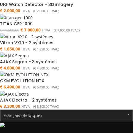
UIG Watch Detector - 3D imagery
€
2.000,00
HTVA (
€
2.000,00
TVAC)
TITAN GER 1000
€
7.000,00
€
11.500,00
HTVA (
€
7.000,00
TVAC)
Vitran VX10 - 2 systèmes
€
1.850,00
HTVA (
€
1.850,00
TVAC)
AJAX Segma - 3 systèmes
€
4.800,00
HTVA (
€
4.800,00
TVAC)
OKM EVOLUTION NTX
€
6.490,00
HTVA (
€
6.490,00
TVAC)
AJAX Electra - 2 systèmes
€
3.300,00
HTVA (
€
3.300,00
TVAC)
Français (Belgique)