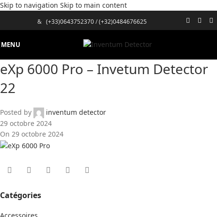
Skip to navigation
Skip to main content
&
(+33)0643752370
/
(+32)0484676625
MENU
eXp 6000 Pro – Invetum Detector
22
Posted by
inventum detector
29 octobre 2024
On 29 octobre 2024
Catégories
Accessoires