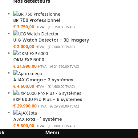
Nos détecteurs
BR 750 Professionnel
€
3.750,00
HTVA (
€
3.750,00
TVAC)
UIG Watch Detector - 3D imagery
€
2.000,00
HTVA (
€
2.000,00
TVAC)
OKM EXP 6000
€
21.990,00
HTVA (
€
21.990,00
TVAC)
AJAX Omega - 3 systèmes
€
4.600,00
HTVA (
€
4.600,00
TVAC)
EXP 6000 Pro Plus - 6 systèmes
€
29.990,00
HTVA (
€
29.990,00
TVAC)
AJAX Iota - 1 système
€
5.800,00
HTVA (
€
5.800,00
TVAC)
ok
Menu