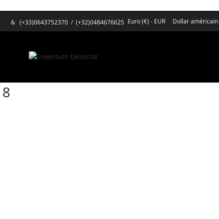
Euro (€) - EUR
Dollar américain
&
(+33)0643752370
/
(+32)0484676625
18