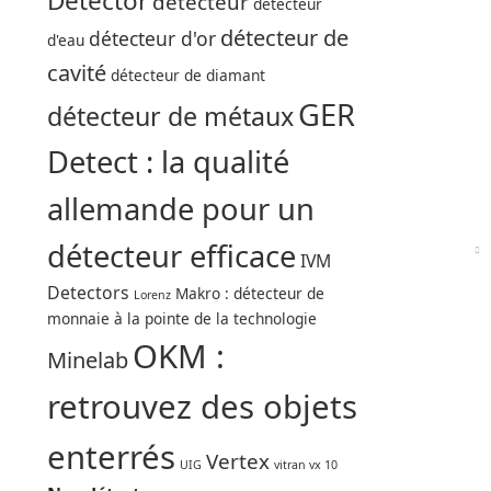
Detector
détecteur
détecteur
détecteur de
détecteur d'or
d'eau
cavité
détecteur de diamant
GER
détecteur de métaux
Detect : la qualité
allemande pour un
détecteur efficace
IVM
Detectors
Makro : détecteur de
Lorenz
monnaie à la pointe de la technologie
OKM :
Minelab
retrouvez des objets
enterrés
Vertex
UIG
vitran vx 10