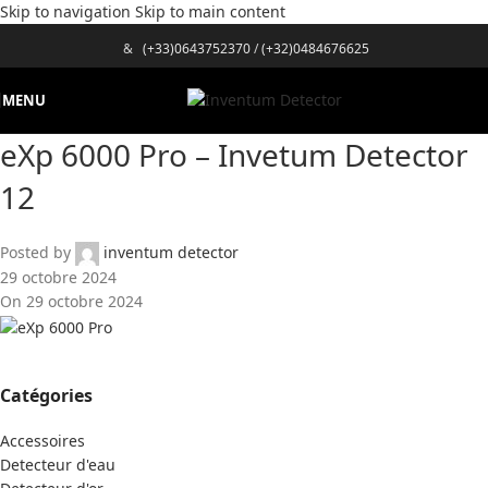
Skip to navigation
Skip to main content
&
(+33)0643752370
/
(+32)0484676625
MENU
eXp 6000 Pro – Invetum Detector
12
Posted by
inventum detector
29 octobre 2024
On 29 octobre 2024
Catégories
Accessoires
Detecteur d'eau