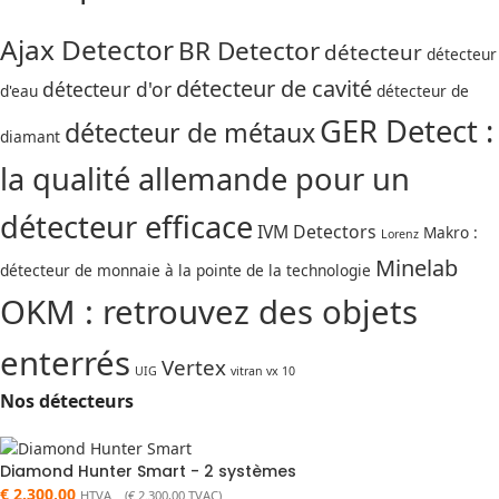
Ajax Detector
BR Detector
détecteur
détecteur
détecteur de cavité
détecteur d'or
d'eau
détecteur de
GER Detect :
détecteur de métaux
diamant
la qualité allemande pour un
détecteur efficace
IVM Detectors
Makro :
Lorenz
Minelab
détecteur de monnaie à la pointe de la technologie
OKM : retrouvez des objets
enterrés
Vertex
UIG
vitran vx 10
Nos détecteurs
Diamond Hunter Smart - 2 systèmes
€
2.300,00
HTVA (
€
2.300,00
TVAC)