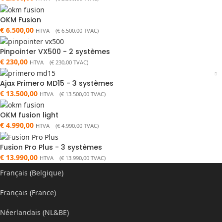
OKM Fusion
€
6.500,00
HTVA (
€
6.500,00
TVAC)
Pinpointer VX500 - 2 systèmes
€
230,00
HTVA (
€
230,00
TVAC)
Ajax Primero MD15 - 3 systèmes
€
13.500,00
HTVA (
€
13.500,00
TVAC)
OKM fusion light
€
4.990,00
HTVA (
€
4.990,00
TVAC)
Fusion Pro Plus - 3 systèmes
€
13.990,00
HTVA (
€
13.990,00
TVAC)
Français (Belgique)
Français (France)
Néerlandais (NL&BE)