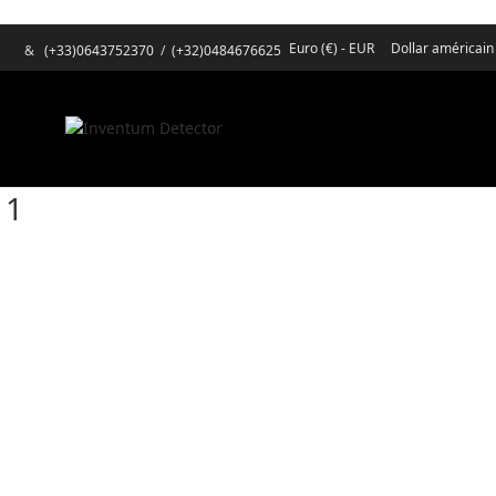
Euro (€) - EUR
Dollar américain
&
(+33)0643752370
/
(+32)0484676625
11