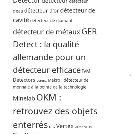
Detector
détecteur
détecteur
détecteur de
détecteur d'or
d'eau
cavité
détecteur de diamant
GER
détecteur de métaux
Detect : la qualité
allemande pour un
détecteur efficace
IVM
Detectors
Makro : détecteur de
Lorenz
monnaie à la pointe de la technologie
OKM :
Minelab
retrouvez des objets
enterrés
Vertex
UIG
vitran vx 10