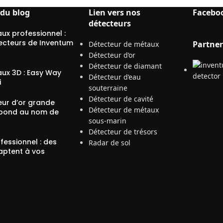
 du blog
Lien vers nos
Facebo
détecteurs
ux professionnel :
ecteurs de Inventum
Partner
Détecteur de métaux
Détecteur d’or
Détecteur de diamant
ux 3D : Easy Way
Détecteur d’eau
i
souterraine
Détecteur de cavité
eur d’or grande
Détecteur de métaux
pond au nom de
sous-marin
Détecteur de trésors
fessionnel : des
Radar de sol
aptent à vos