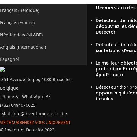
Derniers articles
Français (Belgique)
Détecteur de méta
Français (France)
découvrez les dét
Detector
Néerlandais (NL&BE)
Détecteur de méta
Anglais (International)
sur le banc d’essa
Espagnol
Le meilleur détect
profondeur 5m ré
Ajax Primero
351 Avenue Rogier, 1030 Bruxelles,
Détecteur d’or pro
Belgique
appareils qui s’ad
Phone &
WhatsApp: BE
besoins
(+32) 0484676625
Mail:
info@inventumdetector.be
VISITE SUR RENDEZ-VOUS UNIQUEMENT
© Inventum Detector 2023