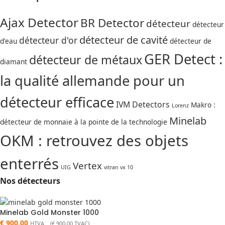
Ajax Detector
BR Detector
détecteur
détecteur
détecteur de cavité
détecteur d'or
d'eau
détecteur de
GER Detect :
détecteur de métaux
diamant
la qualité allemande pour un
détecteur efficace
IVM Detectors
Makro :
Lorenz
Minelab
détecteur de monnaie à la pointe de la technologie
OKM : retrouvez des objets
enterrés
Vertex
UIG
vitran vx 10
Nos détecteurs
Minelab Gold Monster 1000
€
900,00
HTVA (
€
900,00
TVAC)