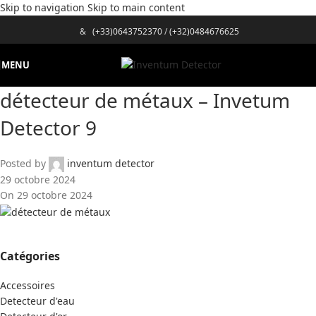
Skip to navigation
Skip to main content
&
(+33)0643752370
/
(+32)0484676625
MENU
détecteur de métaux – Invetum
Detector 9
Posted by
inventum detector
29 octobre 2024
On 29 octobre 2024
Catégories
Accessoires
Detecteur d'eau