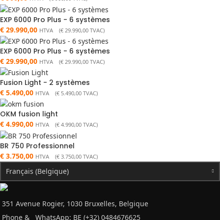
EXP 6000 Pro Plus - 6 systèmes
€
29.990,00
HTVA (
€
29.990,00
TVAC)
EXP 6000 Pro Plus - 6 systèmes
€
29.990,00
HTVA (
€
29.990,00
TVAC)
Fusion Light - 2 systèmes
€
5.490,00
HTVA (
€
5.490,00
TVAC)
OKM fusion light
€
4.990,00
HTVA (
€
4.990,00
TVAC)
BR 750 Professionnel
€
3.750,00
HTVA (
€
3.750,00
TVAC)
Français (Belgique)
351 Avenue Rogier, 1030 Bruxelles, Belgique
Phone &
WhatsApp: BE (+32) 0484676625