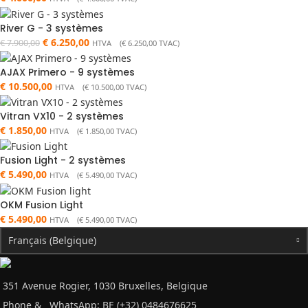
River G - 3 systèmes
€
6.250,00
€
7.900,00
HTVA (
€
6.250,00
TVAC)
AJAX Primero - 9 systèmes
€
10.500,00
HTVA (
€
10.500,00
TVAC)
Vitran VX10 - 2 systèmes
€
1.850,00
HTVA (
€
1.850,00
TVAC)
Fusion Light - 2 systèmes
€
5.490,00
HTVA (
€
5.490,00
TVAC)
OKM Fusion Light
€
5.490,00
HTVA (
€
5.490,00
TVAC)
Français (Belgique)
351 Avenue Rogier, 1030 Bruxelles, Belgique
Phone &
WhatsApp: BE (+32) 0484676625