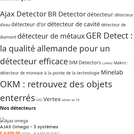
Ajax Detector
BR Detector
détecteur
détecteur
détecteur de cavité
détecteur d'or
d'eau
détecteur de
GER Detect :
détecteur de métaux
diamant
la qualité allemande pour un
détecteur efficace
IVM Detectors
Makro :
Lorenz
Minelab
détecteur de monnaie à la pointe de la technologie
OKM : retrouvez des objets
enterrés
Vertex
UIG
vitran vx 10
Nos détecteurs
AJAX Omega - 3 systèmes
€
4.600,00
HTVA (
€
4.600,00
TVAC)