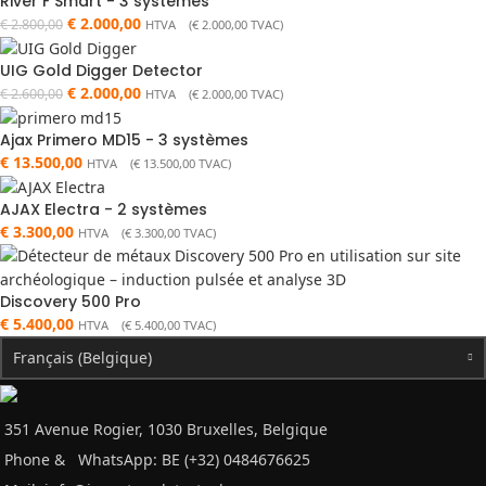
River F Smart - 3 systèmes
€
2.000,00
€
2.800,00
HTVA (
€
2.000,00
TVAC)
UIG Gold Digger Detector
€
2.000,00
€
2.600,00
HTVA (
€
2.000,00
TVAC)
Ajax Primero MD15 - 3 systèmes
€
13.500,00
HTVA (
€
13.500,00
TVAC)
AJAX Electra - 2 systèmes
€
3.300,00
HTVA (
€
3.300,00
TVAC)
Discovery 500 Pro
€
5.400,00
HTVA (
€
5.400,00
TVAC)
Français (Belgique)
351 Avenue Rogier, 1030 Bruxelles, Belgique
Phone &
WhatsApp: BE (+32) 0484676625