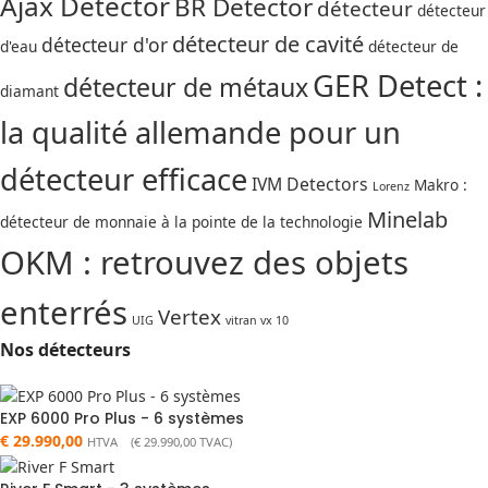
Ajax Detector
BR Detector
détecteur
détecteur
détecteur de cavité
détecteur d'or
d'eau
détecteur de
GER Detect :
détecteur de métaux
diamant
la qualité allemande pour un
détecteur efficace
IVM Detectors
Makro :
Lorenz
Minelab
détecteur de monnaie à la pointe de la technologie
OKM : retrouvez des objets
enterrés
Vertex
UIG
vitran vx 10
Nos détecteurs
EXP 6000 Pro Plus - 6 systèmes
€
29.990,00
HTVA (
€
29.990,00
TVAC)