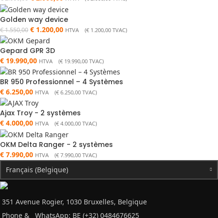
Golden way device
€
1.200,00
€
1.550,00
HTVA (
€
1.200,00
TVAC)
Gepard GPR 3D
€
19.990,00
HTVA (
€
19.990,00
TVAC)
BR 950 Professionnel – 4 Systèmes
€
6.250,00
HTVA (
€
6.250,00
TVAC)
Ajax Troy - 2 systèmes
€
4.000,00
HTVA (
€
4.000,00
TVAC)
OKM Delta Ranger - 2 systèmes
€
7.990,00
HTVA (
€
7.990,00
TVAC)
Français (Belgique)
351 Avenue Rogier, 1030 Bruxelles, Belgique
Phone &
WhatsApp: BE (+32) 0484676625