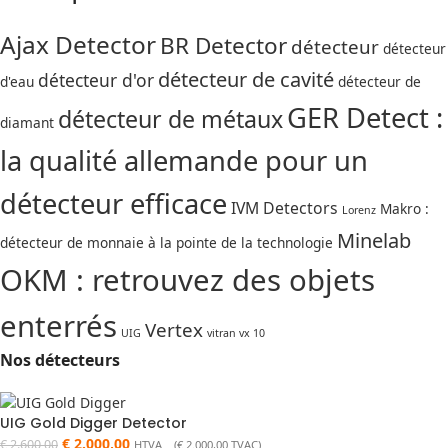
Ajax Detector
BR Detector
détecteur
détecteur
détecteur de cavité
détecteur d'or
d'eau
détecteur de
GER Detect :
détecteur de métaux
diamant
la qualité allemande pour un
détecteur efficace
IVM Detectors
Makro :
Lorenz
Minelab
détecteur de monnaie à la pointe de la technologie
OKM : retrouvez des objets
enterrés
Vertex
UIG
vitran vx 10
Nos détecteurs
UIG Gold Digger Detector
€
2.000,00
€
2.600,00
HTVA (
€
2.000,00
TVAC)