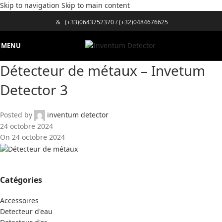
Skip to navigation
Skip to main content
&
(+33)0643752370
/
(+32)0484676625
MENU
Détecteur de métaux – Invetum
Detector 3
Posted by
inventum detector
24 octobre 2024
On 24 octobre 2024
Catégories
Accessoires
Detecteur d'eau