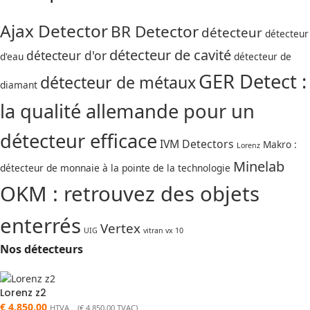
Ajax Detector
BR Detector
détecteur
détecteur
détecteur de cavité
détecteur d'or
d'eau
détecteur de
GER Detect :
détecteur de métaux
diamant
la qualité allemande pour un
détecteur efficace
IVM Detectors
Makro :
Lorenz
Minelab
détecteur de monnaie à la pointe de la technologie
OKM : retrouvez des objets
enterrés
Vertex
UIG
vitran vx 10
Nos détecteurs
Lorenz z2
€
4.850,00
HTVA (
€
4.850,00
TVAC)