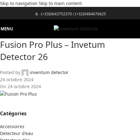
Skip to navigation
Skip to main content
&
(+33)0643752370
/
(+32)0484676625
MENU
Fusion Pro Plus – Invetum
Detector 26
Posted by
inventum detector
24 octobre 2024
On 24 octobre 2024
Catégories
Accessoires
Detecteur d'eau