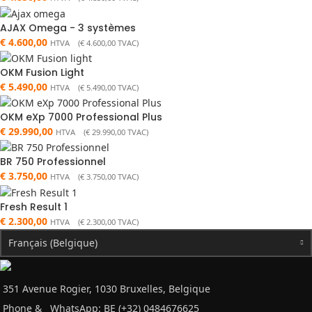
AJAX Omega - 3 systèmes
€
4.600,00
HTVA (
€
4.600,00
TVAC)
OKM Fusion Light
€
5.490,00
HTVA (
€
5.490,00
TVAC)
OKM eXp 7000 Professional Plus
€
29.990,00
HTVA (
€
29.990,00
TVAC)
BR 750 Professionnel
€
3.750,00
HTVA (
€
3.750,00
TVAC)
Fresh Result 1
€
2.300,00
HTVA (
€
2.300,00
TVAC)
Français (Belgique)
351 Avenue Rogier, 1030 Bruxelles, Belgique
Phone &
WhatsApp: BE (+32) 0484676625