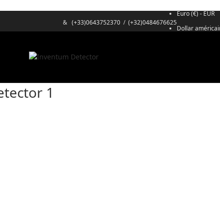
Euro (€) - EUR
&
(+33)0643752370
/
(+32)0484676625
Dollar américai
etector 1