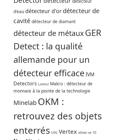
Detector
détecteur
détecteur
détecteur de
détecteur d'or
d'eau
cavité
détecteur de diamant
GER
détecteur de métaux
Detect : la qualité
allemande pour un
détecteur efficace
IVM
Detectors
Makro : détecteur de
Lorenz
monnaie à la pointe de la technologie
OKM :
Minelab
retrouvez des objets
enterrés
Vertex
UIG
vitran vx 10