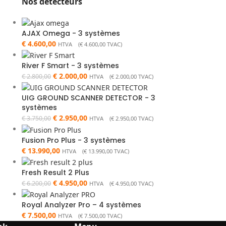
Nos détecteurs
AJAX Omega - 3 systèmes
€
4.600,00
HTVA (
€
4.600,00
TVAC)
River F Smart - 3 systèmes
€
2.000,00
€
2.800,00
HTVA (
€
2.000,00
TVAC)
UIG GROUND SCANNER DETECTOR - 3
systèmes
€
2.950,00
€
3.750,00
HTVA (
€
2.950,00
TVAC)
Fusion Pro Plus - 3 systèmes
€
13.990,00
HTVA (
€
13.990,00
TVAC)
Fresh Result 2 Plus
€
4.950,00
€
6.200,00
HTVA (
€
4.950,00
TVAC)
Royal Analyzer Pro – 4 systèmes
€
7.500,00
HTVA (
€
7.500,00
TVAC)