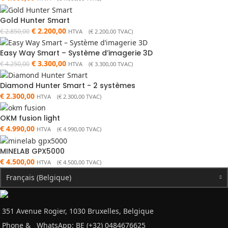
Gold Hunter Smart
€
2.200,00
€
2.850,00
HTVA (
€
2.200,00
TVAC)
Easy Way Smart – Système d’imagerie 3D
€
3.300,00
€
4.250,00
HTVA (
€
3.300,00
TVAC)
Diamond Hunter Smart - 2 systèmes
€
2.300,00
HTVA (
€
2.300,00
TVAC)
OKM fusion light
€
4.990,00
HTVA (
€
4.990,00
TVAC)
MINELAB GPX5000
€
4.500,00
HTVA (
€
4.500,00
TVAC)
Français (Belgique)
351 Avenue Rogier, 1030 Bruxelles, Belgique
Phone &
WhatsApp: BE (+32) 0484676625