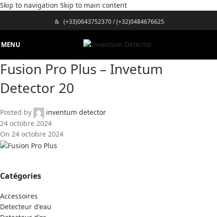
Skip to navigation
Skip to main content
&
(+33)0643752370
/
(+32)0484676625
MENU
Fusion Pro Plus – Invetum
Detector 20
Posted by
inventum detector
24 octobre 2024
On 24 octobre 2024
Catégories
Accessoires
Detecteur d'eau