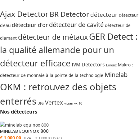
Ajax Detector
BR Detector
détecteur
détecteur
détecteur de cavité
détecteur d'or
d'eau
détecteur de
GER Detect :
détecteur de métaux
diamant
la qualité allemande pour un
détecteur efficace
IVM Detectors
Makro :
Lorenz
Minelab
détecteur de monnaie à la pointe de la technologie
OKM : retrouvez des objets
enterrés
Vertex
UIG
vitran vx 10
Nos détecteurs
MINELAB EQUINOX 800
€
1.000,00
HTVA (
€
1.000,00
TVAC)