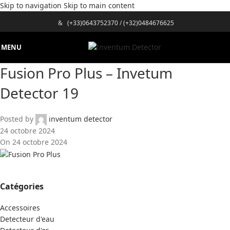
Skip to navigation
Skip to main content
&
(+33)0643752370
/
(+32)0484676625
MENU
Fusion Pro Plus – Invetum
Detector 19
Posted by
inventum detector
24 octobre 2024
On 24 octobre 2024
Catégories
Accessoires
Detecteur d'eau