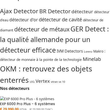
Ajax Detector
BR Detector
détecteur
détecteur
détecteur de cavité
détecteur d'or
d'eau
détecteur de
GER Detect :
détecteur de métaux
diamant
la qualité allemande pour un
détecteur efficace
IVM Detectors
Makro :
Lorenz
Minelab
détecteur de monnaie à la pointe de la technologie
OKM : retrouvez des objets
enterrés
Vertex
UIG
vitran vx 10
Nos détecteurs
EXP 6000 Pro Plus - 6 systèmes
€
29.990,00
HTVA (
€
29.990,00
TVAC)