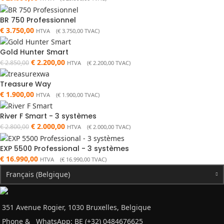
BR 750 Professionnel
€
3.750,00
HTVA (
€
3.750,00
TVAC)
Gold Hunter Smart
€
2.200,00
€
2.850,00
HTVA (
€
2.200,00
TVAC)
Treasure Way
€
1.900,00
HTVA (
€
1.900,00
TVAC)
River F Smart - 3 systèmes
€
2.000,00
€
2.800,00
HTVA (
€
2.000,00
TVAC)
EXP 5500 Professional - 3 systèmes
€
16.990,00
HTVA (
€
16.990,00
TVAC)
Français (Belgique)
351 Avenue Rogier, 1030 Bruxelles, Belgique
Phone &
WhatsApp: BE (+32) 0484676625