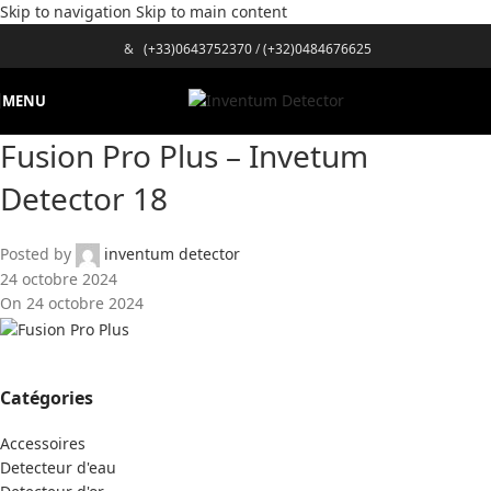
Skip to navigation
Skip to main content
&
(+33)0643752370
/
(+32)0484676625
MENU
Fusion Pro Plus – Invetum
Detector 18
Posted by
inventum detector
24 octobre 2024
On 24 octobre 2024
Catégories
Accessoires
Detecteur d'eau