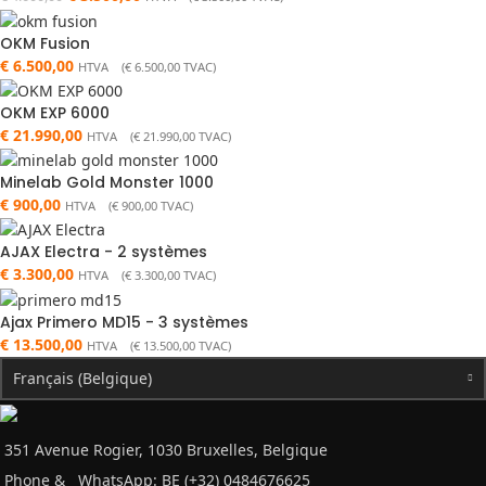
OKM Fusion
€
6.500,00
HTVA (
€
6.500,00
TVAC)
OKM EXP 6000
€
21.990,00
HTVA (
€
21.990,00
TVAC)
Minelab Gold Monster 1000
€
900,00
HTVA (
€
900,00
TVAC)
AJAX Electra - 2 systèmes
€
3.300,00
HTVA (
€
3.300,00
TVAC)
Ajax Primero MD15 - 3 systèmes
€
13.500,00
HTVA (
€
13.500,00
TVAC)
Français (Belgique)
351 Avenue Rogier, 1030 Bruxelles, Belgique
Phone &
WhatsApp: BE (+32) 0484676625