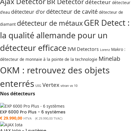
Ajax Detector
BR Detector
détecteur
détecteur
détecteur de cavité
détecteur d'or
d'eau
détecteur de
GER Detect :
détecteur de métaux
diamant
la qualité allemande pour un
détecteur efficace
IVM Detectors
Makro :
Lorenz
Minelab
détecteur de monnaie à la pointe de la technologie
OKM : retrouvez des objets
enterrés
Vertex
UIG
vitran vx 10
Nos détecteurs
EXP 6000 Pro Plus - 6 systèmes
€
29.990,00
HTVA (
€
29.990,00
TVAC)
AJAX Iota - 1 système