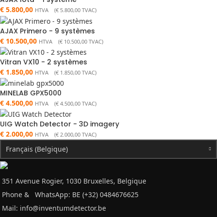
€
5.800,00
HTVA (
€
5.800,00
TVAC)
AJAX Primero - 9 systèmes
€
10.500,00
HTVA (
€
10.500,00
TVAC)
Vitran VX10 - 2 systèmes
€
1.850,00
HTVA (
€
1.850,00
TVAC)
MINELAB GPX5000
€
4.500,00
HTVA (
€
4.500,00
TVAC)
UIG Watch Detector - 3D imagery
€
2.000,00
HTVA (
€
2.000,00
TVAC)
Français (Belgique)
351 Avenue Rogier, 1030 Bruxelles, Belgique
Phone &
WhatsApp: BE (+32) 0484676625
Mail:
info@inventumdetector.be