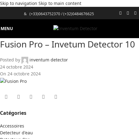
Skip to navigation
Skip to main content
&
(+33)0643752370
/
(+32)0484676625
MENU
Fusion Pro – Invetum Detector 10
Posted by
inventum detector
24 octobre 2024
On 24 octobre 2024
Catégories
Accessoires
Detecteur d'eau