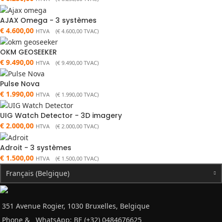
AJAX Omega - 3 systèmes
€
4.600,00
HTVA (
€
4.600,00
TVAC)
OKM GEOSEEKER
€
9.490,00
HTVA (
€
9.490,00
TVAC)
Pulse Nova
€
1.990,00
HTVA (
€
1.990,00
TVAC)
UIG Watch Detector - 3D imagery
€
2.000,00
HTVA (
€
2.000,00
TVAC)
Adroit - 3 systèmes
€
1.500,00
HTVA (
€
1.500,00
TVAC)
Français (Belgique)
351 Avenue Rogier, 1030 Bruxelles, Belgique
Phone &
WhatsApp: BE (+32) 0484676625