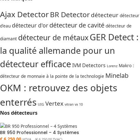
Ajax Detector
BR Detector
détecteur
détecteur
détecteur de cavité
détecteur d'or
d'eau
détecteur de
GER Detect :
détecteur de métaux
diamant
la qualité allemande pour un
détecteur efficace
IVM Detectors
Makro :
Lorenz
Minelab
détecteur de monnaie à la pointe de la technologie
OKM : retrouvez des objets
enterrés
Vertex
UIG
vitran vx 10
Nos détecteurs
BR 950 Professionnel – 4 Systèmes
€
6.250,00
HTVA (
€
6.250,00
TVAC)