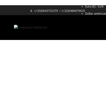
Euro (€) - EUR
&
(+33)0643752370
/
(+32)0484676625
Dollar américai