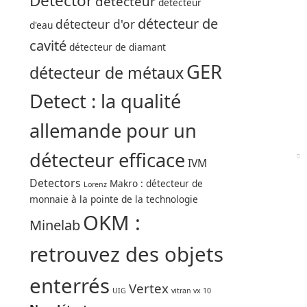
Detector
détecteur
détecteur
détecteur de
détecteur d'or
d'eau
cavité
détecteur de diamant
GER
détecteur de métaux
Detect : la qualité
allemande pour un
détecteur efficace
IVM
Detectors
Makro : détecteur de
Lorenz
monnaie à la pointe de la technologie
OKM :
Minelab
retrouvez des objets
enterrés
Vertex
UIG
vitran vx 10