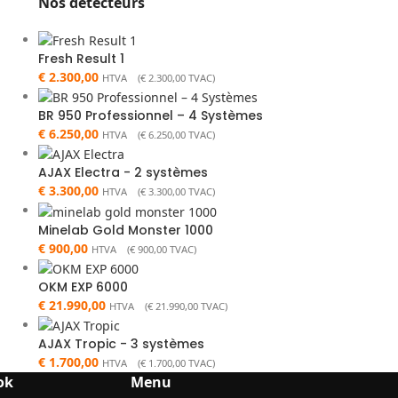
Nos détecteurs
Fresh Result 1
€
2.300,00
HTVA (
€
2.300,00
TVAC)
BR 950 Professionnel – 4 Systèmes
€
6.250,00
HTVA (
€
6.250,00
TVAC)
AJAX Electra - 2 systèmes
€
3.300,00
HTVA (
€
3.300,00
TVAC)
Minelab Gold Monster 1000
€
900,00
HTVA (
€
900,00
TVAC)
OKM EXP 6000
€
21.990,00
HTVA (
€
21.990,00
TVAC)
AJAX Tropic - 3 systèmes
€
1.700,00
HTVA (
€
1.700,00
TVAC)
ok
Menu