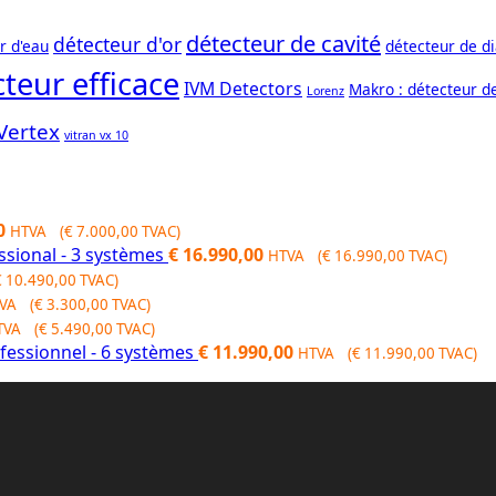
détecteur de cavité
détecteur d'or
r d'eau
détecteur de d
teur efficace
IVM Detectors
Makro : détecteur d
Lorenz
Vertex
vitran vx 10
Current
0
HTVA (
€
7.000,00
TVAC)
price
ssional - 3 systèmes
€
16.990,00
HTVA (
€
16.990,00
TVAC)
is:
€
10.490,00
TVAC)
00.
€ 7.000,00.
VA (
€
3.300,00
TVAC)
TVA (
€
5.490,00
TVAC)
fessionnel - 6 systèmes
€
11.990,00
HTVA (
€
11.990,00
TVAC)