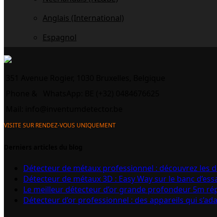
Anglais (International)
Espagnol
351 Avenue Rogier, 1030 Bruxelles, Belgique
Phone &
WhatsApp: BE (+32) 0484676625
Mail:
info@inventumdetector.be
VISITE SUR RENDEZ-VOUS UNIQUEMENT
Derniers articles du blog
Détecteur de métaux professionnel : découvrez les 
Détecteur de métaux 3D : Easy Way sur le banc d’ess
Le meilleur détecteur d’or grande profondeur 5m r
Détecteur d’or professionnel : des appareils qui s’ad