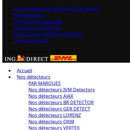
Commander nos détecteurs de métaux
Témoignages
Dernières nouveautés
Conditions générales
A propos de Inventum Detector
Contactez-nous
© Inventum Detector 2023
Accueil
Nos détecteurs
PAR MARQUES
Nos détecteurs IVM Detectors
Nos détecteurs AJAX
Nos détecteurs BR DETECTOR
Nos détecteurs GER DETECT
Nos détecteurs LORENZ
Nos détecteurs OKM
Nos détecteurs VERTEX