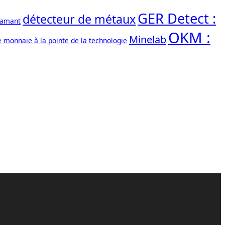
GER Detect :
détecteur de métaux
iamant
OKM :
Minelab
e monnaie à la pointe de la technologie