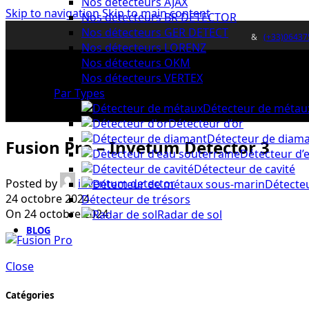
Nos détecteurs AJAX
Skip to navigation
Skip to main content
Nos détecteurs BR DETECTOR
Nos détecteurs GER DETECT
&
(+33)06437
Nos détecteurs LORENZ
Nos détecteurs OKM
Nos détecteurs VERTEX
Par Types
Détecteur de métau
Détecteur d’or
Détecteur de diam
Fusion Pro – Invetum Detector 3
Détecteur d’
Détecteur de cavité
Posted by
inventum detector
Détecte
24 octobre 2024
Détecteur de trésors
On 24 octobre 2024
Radar de sol
BLOG
Close
Catégories