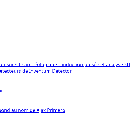
détecteurs de Inventum Detector
ai
épond au nom de Ajax Primero