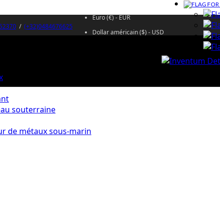
Euro (€) - EUR
52370
/
(+32)0484676625
Dollar américain ($) - USD
x
ant
eau souterraine
ur de métaux sous-marin