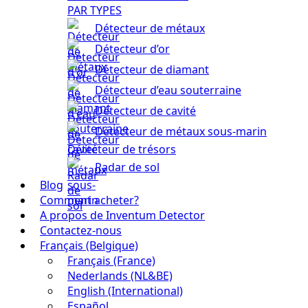
PAR TYPES
Détecteur de métaux
Détecteur d’or
Détecteur de diamant
Détecteur d’eau souterraine
Détecteur de cavité
Détecteur de métaux sous-marin
Détecteur de trésors
Radar de sol
Blog
Comment acheter?
A propos de Inventum Detector
Contactez-nous
Français (Belgique)
Français (France)
Nederlands (NL&BE)
English (International)
Español