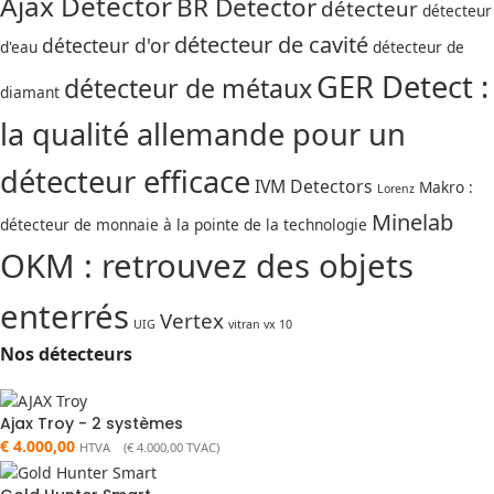
Ajax Detector
BR Detector
détecteur
détecteur
détecteur de cavité
détecteur d'or
d'eau
détecteur de
GER Detect :
détecteur de métaux
diamant
la qualité allemande pour un
détecteur efficace
IVM Detectors
Makro :
Lorenz
Minelab
détecteur de monnaie à la pointe de la technologie
OKM : retrouvez des objets
enterrés
Vertex
UIG
vitran vx 10
Nos détecteurs
Ajax Troy - 2 systèmes
€
4.000,00
HTVA (
€
4.000,00
TVAC)