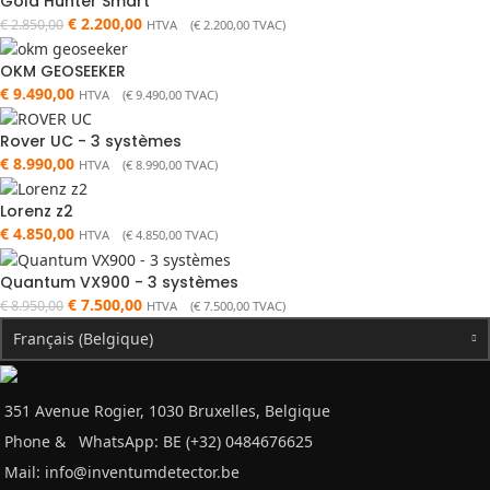
Gold Hunter Smart
€
2.200,00
€
2.850,00
HTVA (
€
2.200,00
TVAC)
OKM GEOSEEKER
€
9.490,00
HTVA (
€
9.490,00
TVAC)
Rover UC - 3 systèmes
€
8.990,00
HTVA (
€
8.990,00
TVAC)
Lorenz z2
€
4.850,00
HTVA (
€
4.850,00
TVAC)
Quantum VX900 - 3 systèmes
€
7.500,00
€
8.950,00
HTVA (
€
7.500,00
TVAC)
Français (Belgique)
351 Avenue Rogier, 1030 Bruxelles, Belgique
Phone &
WhatsApp: BE (+32) 0484676625
Mail:
info@inventumdetector.be