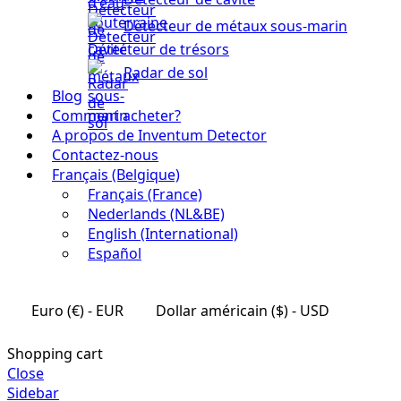
Détecteur de métaux sous-marin
Détecteur de trésors
Radar de sol
Blog
Comment acheter?
A propos de Inventum Detector
Contactez-nous
Français (Belgique)
Français (France)
Nederlands (NL&BE)
English (International)
Español
Euro (€) - EUR
Dollar américain ($) - USD
Shopping cart
Close
Sidebar