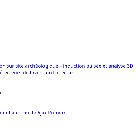
détecteurs de Inventum Detector
ai
épond au nom de Ajax Primero