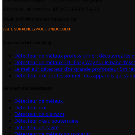
Phone &
WhatsApp: BE (+32) 0484676625
Mail:
info@inventumdetector.be
VISITE SUR RENDEZ-VOUS UNIQUEMENT
Derniers articles du blog
Détecteur de métaux professionnel : découvrez les 
Détecteur de métaux 3D : Easy Way sur le banc d’ess
Le meilleur détecteur d’or grande profondeur 5m r
Détecteur d’or professionnel : des appareils qui s’ad
Lien vers nos détecteurs
Détecteur de métaux
Détecteur d’or
Détecteur de diamant
Détecteur d’eau souterraine
Détecteur de cavité
Détecteur de métaux sous-marin