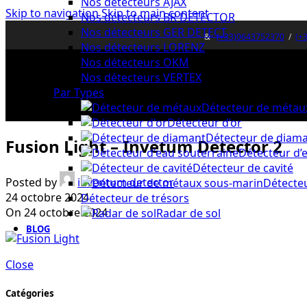
Nos détecteurs AJAX
Skip to navigation
Skip to main content
Nos détecteurs BR DETECTOR
Nos détecteurs GER DETECT
&
(+33)0643752370
/
(+
Nos détecteurs LORENZ
Nos détecteurs OKM
Nos détecteurs VERTEX
Par Types
Détecteur de métau
Détecteur d’or
Détecteur de diam
Fusion Light – Invetum Detector 2
Détecteur d’
Détecteur de cavité
Posted by
inventum detector
Détecte
24 octobre 2024
Détecteur de trésors
On 24 octobre 2024
Radar de sol
BLOG
Close
Catégories