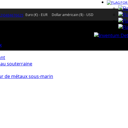
Euro (€) - EUR
Dollar américain ($) - USD
32)0484676625
x
ant
eau souterraine
ur de métaux sous-marin