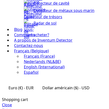
Détecteur de cavité
Détecteur de métaux sous-marin
Détecteur de trésors
Radar de sol
Blog
Comment acheter?
A propos de Inventum Detector
Contactez-nous
Français (Belgique)
Français (France)
Nederlands (NL&BE)
English (International)
Español
Euro (€) - EUR
Dollar américain ($) - USD
Shopping cart
Close