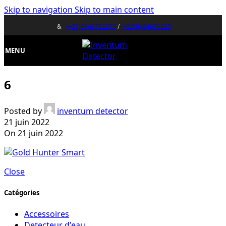
Skip to navigation
Skip to main content
&
(+33)0643752370
/
(+32)0484676625
MENU
6
Posted by
inventum detector
21 juin 2022
On 21 juin 2022
Close
Catégories
Accessoires
Detecteur d'eau