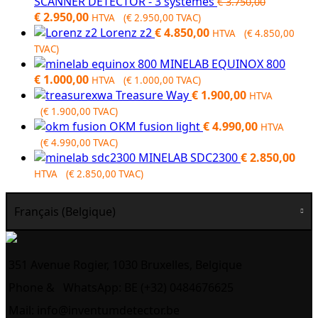
SCANNER DETECTOR - 3 systèmes
€
3.750,00
Original
Current
€
2.950,00
HTVA (
€
2.950,00
TVAC)
price
price
Lorenz z2
€
4.850,00
HTVA (
€
4.850,00
was:
is:
TVAC)
€ 3.750,00.
€ 2.950,00.
MINELAB EQUINOX 800
€
1.000,00
HTVA (
€
1.000,00
TVAC)
Treasure Way
€
1.900,00
HTVA
(
€
1.900,00
TVAC)
OKM fusion light
€
4.990,00
HTVA
(
€
4.990,00
TVAC)
MINELAB SDC2300
€
2.850,00
HTVA (
€
2.850,00
TVAC)
Français (Belgique)
351 Avenue Rogier, 1030 Bruxelles, Belgique
Phone &
WhatsApp: BE (+32) 0484676625
Mail:
info@inventumdetector.be